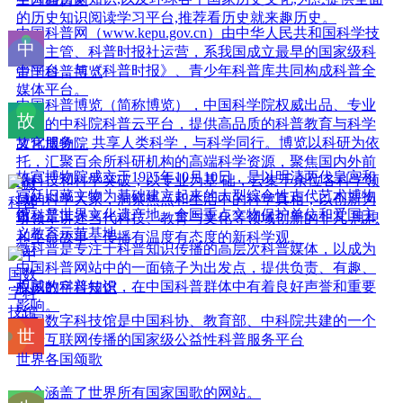
的历史知识阅读学习平台,推荐看历史就来趣历史。
中国科普网（www.kepu.gov.cn）由中华人民共和国科学技
术部主管、科普时报社运营，系我国成立最早的国家级科
普平台，与《科普时报》、青少年科普库共同构成科普全
中国科普博览
媒体平台。
中国科普博览（简称博览），中国科学院权威出品、专业
打造的中科院科普云平台，提供高品质的科普教育与科学
文化服务， 共享人类科学，与科学同行。博览以科研为依
故宫博物院
托，汇聚百余所科研机构的高端科学资源，聚焦国内外前
故宫博物院成立于1925年10月10日，是以明清两代皇宫和
沿科技和科学突破；以专业为基 础，云集千余位各科学领
宫廷旧藏文物为基础建立起来的大型综合性古代艺术博物
域的科学大家，洞察热点和生活中的科学真相；以创新为
馆，是世界文化遗产地、全国重点文物保护单位和爱国主
微科普
引领，讲述当代科技、教育与文化等领域创新的非凡 思想
义教育示范基地。
和生命故事，传播有温度有态度的新科学观。
微科普是专注于科普知识传播的高层次科普媒体，以成为
中国科普网站中的一面镜子为出发点，提供负责、有趣、
权威的科普知识，在中国科普群体中有着良好声誉和重要
中国数字科技馆
影响。
中国数字科技馆是中国科协、教育部、中科院共建的一个
基于互联网传播的国家级公益性科普服务平台
世界各国颂歌
一个涵盖了世界所有国家国歌的网站。