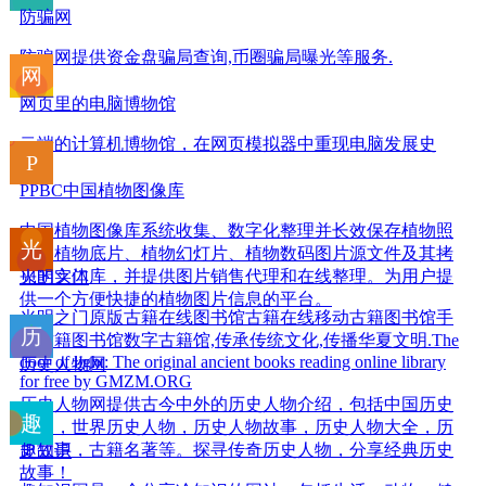
防骗网
防骗网提供资金盘骗局查询,币圈骗局曝光等服务.
网页里的电脑博物馆
云端的计算机博物馆，在网页模拟器中重现电脑发展史
PPBC中国植物图像库
中国植物图像库系统收集、数字化整理并长效保存植物照
片、植物底片、植物幻灯片、植物数码图片源文件及其拷
贝的实体库，并提供图片销售代理和在线整理。为用户提
光明之门
供一个方便快捷的植物图片信息的平台。
光明之门原版古籍在线图书馆古籍在线移动古籍图书馆手
机古籍图书馆数字古籍馆,传承传统文化,传播华夏文明.The
door of light: The original ancient books reading online library
历史人物网
for free by GMZM.ORG
历史人物网提供古今中外的历史人物介绍，包括中国历史
人物，世界历史人物，历史人物故事，历史人物大全，历
史故事，古籍名著等。探寻传奇历史人物，分享经典历史
趣知识
故事！