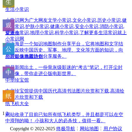
生活小常识
小常识网为广大网友文学小常识,文化小常识,历史小常识,健
康小常识,护肤小常识,健康小常识,安全小常识,消防小常识,
交通小常识,地理小常识,科学小常识,了解更多生活常识就上
观沧海
小常识网
观沧海是⼀个知识地图制作分享平台，它将地图和文字结
合，反映中国历史、军事、地理、文化等方面的知识，向
用户提供地图协作分享服务。
公版影像典藏计划
网易新闻出土，一份骨灰级影迷的“考古”笔记，打开尘封
的影像，带你走进公版电影世界。
中华珍宝馆
中华珍宝馆提供中国历代高清书法图片欣赏和下载,高清绘
画图片欣赏和下载
纸飞机大全
1
2
网站收录了目前已知所有纸飞机类型，并且都是可以在空
中滑翔的呦！ 小孩和大人的必杀技，值得一看。
Copyright © 2022-2025
终极导航
╎
网站地图
╎
用户协议