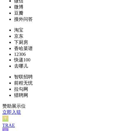
微信
微博
豆瓣
搜外问答
淘宝
京东
下厨房
香哈菜谱
12306
快递100
去哪儿
智联招聘
前程无忧
拉勾网
猎聘网
赞助展示位
立即入驻
TRAE