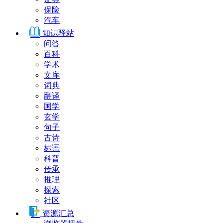
保险
汽车
知识驿站
问答
百科
学术
文库
词典
翻译
国学
玄学
句子
古诗
标语
科普
传承
推理
探索
社区
资源汇总