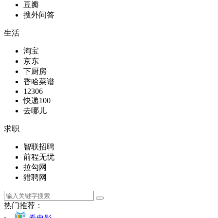
豆瓣
搜外问答
生活
淘宝
京东
下厨房
香哈菜谱
12306
快递100
去哪儿
求职
智联招聘
前程无忧
拉勾网
猎聘网
热门推荐：