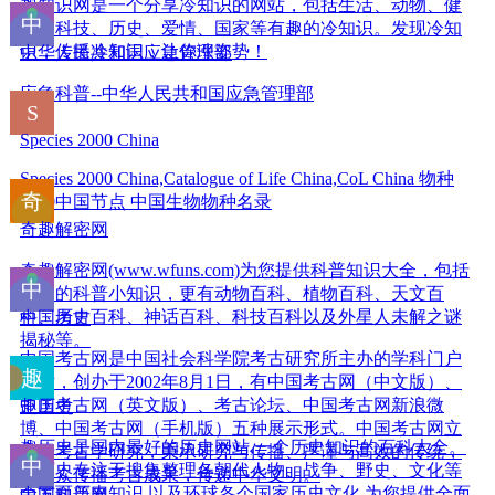
趣知识网是一个分享冷知识的网站，包括生活、动物、健
康、科技、历史、爱情、国家等有趣的冷知识。发现冷知
识，传播冷知识，让你涨姿势！
中华人民共和国应急管理部
应急科普--中华人民共和国应急管理部
Species 2000 China
Species 2000 China,Catalogue of Life China,CoL China 物种
2000中国节点 中国生物物种名录
奇趣解密网
奇趣解密网(www.wfuns.com)为您提供科普知识大全，包括
冷门的科普小知识，更有动物百科、植物百科、天文百
科、历史百科、神话百科、科技百科以及外星人未解之谜
中国考古
揭秘等。
中国考古网是中国社会科学院考古研究所主办的学科门户
网站，创办于2002年8月1日，有中国考古网（中文版）、
中国考古网（英文版）、考古论坛、中国考古网新浪微
趣历史
博、中国考古网（手机版）五种展示形式。中国考古网立
趣历史是国内最好的历史网站,一个历史知识的百科大全。
足于考古学研究，秉承研究与传播、严谨与高效的传统，
趣历史专注于搜集整理各朝代人物、战争、野史、文化等
向公众传播考古成果，传递中华文明。
全方面历史知识,以及环球各个国家历史文化,为您提供全面
中国科普网