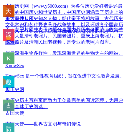
中国历史网（www.y5000.com）为各位历史爱好者讲述最
全面的中国历史和世界历史，中国历史网涵盖了历史上的
重大事件，历史知名人物，朝代帝王将相故事，古代历史
天下老照片网
文化常识和各种野史悬疑战争故事，以及环球各个国家历
天下老照片网致力于传播分享国内外历史老照片、收集整
史名人事件和文化,为您提供全面的历史知识阅读学习平
理了大量清朝老照片、民国老照片、重庆上海老照片、抗
台。
战老照片及清朝民国老视频，是专业的老照片图库。
深海
展示深海生物多样性，发现深海世界的生物为主的网站。
KnowSex
KnowSex 是一个性教育组织，旨在促进中文性教育发展。
趣历史网
趣历史历史百科页面致力于创造完美的阅读环境，为用户
提供全球历史阅览。
古国天使
古国天使——世界古文明与奇幻传说