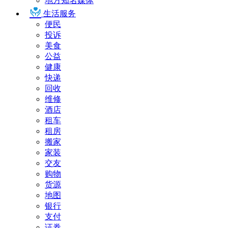
地方知名媒体
生活服务
便民
投诉
美食
公益
健康
快递
回收
维修
酒店
租车
租房
搬家
家装
交友
购物
货源
地图
银行
支付
证券