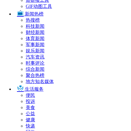
短链接工具
GIF动图工具
新闻热榜
热搜榜
科技新闻
财经新闻
体育新闻
军事新闻
娱乐新闻
汽车资讯
时事评论
综合新闻
聚合热榜
地方知名媒体
生活服务
便民
投诉
美食
公益
健康
快递