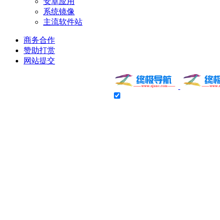
安卓应用
系统镜像
主流软件站
商务合作
赞助打赏
网站提交