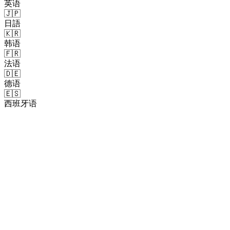
英语
🇯🇵
日語
🇰🇷
韩语
🇫🇷
法语
🇩🇪
德语
🇪🇸
西班牙语