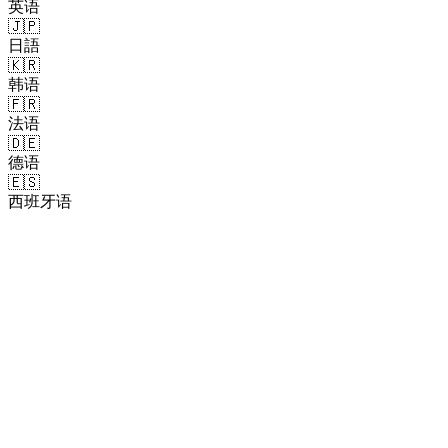
英语
🇯🇵
日語
🇰🇷
韩语
🇫🇷
法语
🇩🇪
德语
🇪🇸
西班牙语