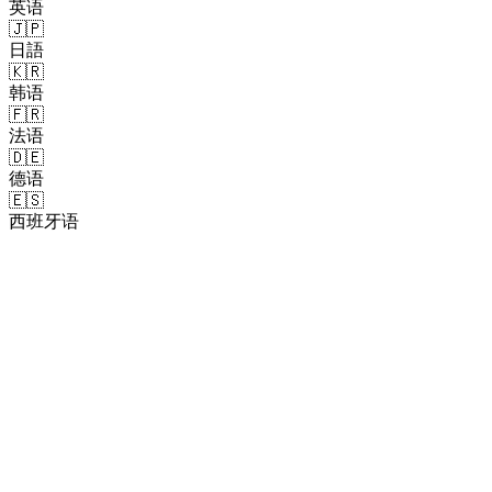
英语
🇯🇵
日語
🇰🇷
韩语
🇫🇷
法语
🇩🇪
德语
🇪🇸
西班牙语