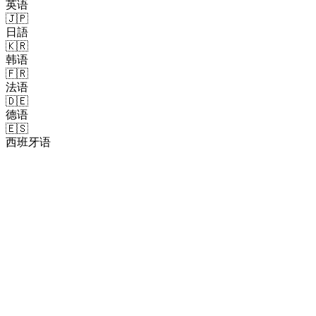
英语
🇯🇵
日語
🇰🇷
韩语
🇫🇷
法语
🇩🇪
德语
🇪🇸
西班牙语