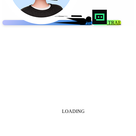
豆包
TRAE
LOADING