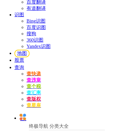
百度翻译
有道翻译
识图
Bing识图
百度识图
搜狗
360识图
Yandex识图
地图
股票
查询
查快递
查违章
查个税
查汇率
查版权
查星座
终极导航 分类大全