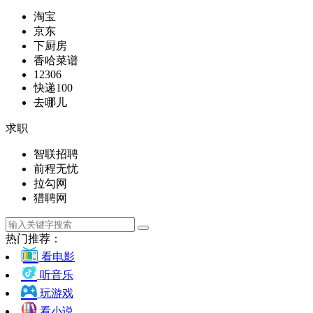
淘宝
京东
下厨房
香哈菜谱
12306
快递100
去哪儿
求职
智联招聘
前程无忧
拉勾网
猎聘网
热门推荐：
看电影
听音乐
玩游戏
看小说