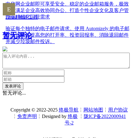
中华网企业邮即可享受安全、稳定的企业邮箱服务，极致
安全满足企业高效协同办公、打造个性企业文化及客户管
理等精细化运营需求
Email 验证工具
验证每个独特的电子邮件请求。使用 Automizely 的电子邮
暂无评论
件验证服务提高您的打开率、投资回报率、消除退回邮件
并减少垃圾邮件投诉。
发表评论
暂无评论...
Copyright © 2022-2025
终极导航
╎
网站地图
╎
用户协议
╎
免责声明
╎Designed by
终极
╎
陇ICP备2022000941
号-2