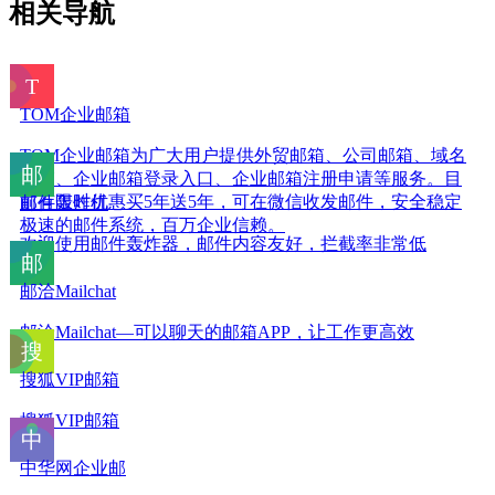
相关导航
TOM企业邮箱
TOM企业邮箱为广大用户提供外贸邮箱、公司邮箱、域名
邮箱、企业邮箱登录入口、企业邮箱注册申请等服务。目
前有限时优惠买5年送5年，可在微信收发邮件，安全稳定
邮件轰炸机
极速的邮件系统，百万企业信赖。
欢迎使用邮件轰炸器，邮件内容友好，拦截率非常低
邮洽Mailchat
邮洽Mailchat—可以聊天的邮箱APP，让工作更高效
搜狐VIP邮箱
搜狐VIP邮箱
中华网企业邮