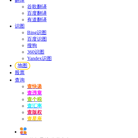
翻译
谷歌翻译
百度翻译
有道翻译
识图
Bing识图
百度识图
搜狗
360识图
Yandex识图
地图
股票
查询
查快递
查违章
查个税
查汇率
查版权
查星座