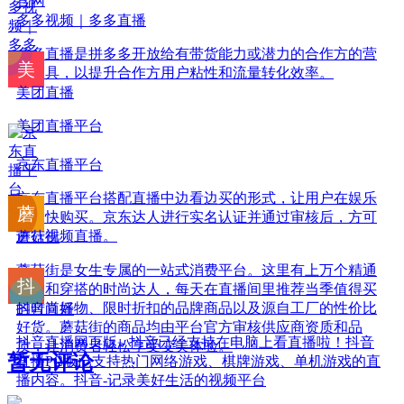
官网
多多视频｜多多直播
多多直播是拼多多开放给有带货能力或潜力的合作方的营
销工具，以提升合作方用户粘性和流量转化效率。
美团直播
美团直播平台
京东直播平台
京东直播平台搭配直播中边看边买的形式，让用户在娱乐
中愉快购买。京东达人进行实名认证并通过审核后，方可
进行视频直播。
蘑菇街
蘑菇街是女生专属的一站式消费平台。这里有上万个精通
购物和穿搭的时尚达人，每天在直播间里推荐当季值得买
的时尚好物、限时折扣的品牌商品以及源自工厂的性价比
抖音直播
好货。蘑菇街的商品均由平台官方审核供应商资质和品
抖音直播网页版 - 抖音已经支持在电脑上看直播啦！抖音
质，让消费者轻松享受变美体验。
暂无评论
直播PC版已支持热门网络游戏、棋牌游戏、单机游戏的直
播内容。抖音-记录美好生活的视频平台