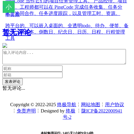
PingCode 当作它们的项目任务管理工具。 产品经理、项目
经理、工程师都可以在 PingCode 完成任务收集、任务分
配、协同合作、任务进度跟踪，以及管理工时、资源。
小黄条
跨平台的、可以嵌入桌面的、全透明todo、待办、便签、备
暂无评论
忘录、记事本、倒数日、纪念日、日历、日程、行程管理
工具
发表评论
暂无评论...
Copyright © 2022-2025
终极导航
╎
网站地图
╎
用户协议
╎
免责声明
╎Designed by
终极
╎
陇ICP备2022000941
号-2
本站勉强运行: 1485天2小时9分14秒