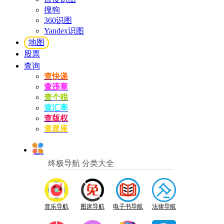
搜狗
360识图
Yandex识图
地图
股票
查询
查快递
查违章
查个税
查汇率
查版权
查星座
终极导航 分类大全
音乐导航
图床导航
电子书导航
法律导航