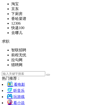
淘宝
京东
下厨房
香哈菜谱
12306
快递100
去哪儿
求职
智联招聘
前程无忧
拉勾网
猎聘网
热门推荐：
看电影
听音乐
玩游戏
看小说