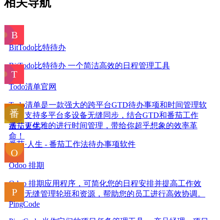
相关导航
BitTodo比特待办
BitTodo比特待办 一个简洁高效的日程管理工具
Todo清单官网
Todo清单是一款强大的跨平台GTD待办事项和时间管理软
件。支持多平台多设备无缝同步，结合GTD和番茄工作
法，更优雅的进行时间管理，带给你超乎想象的效率革
番茄人生
命！
番茄·人生 - 番茄工作法待办事项软件
Odoo 排期
Odoo 排期应用程序，可简化您的日程安排并提高工作效
率。无缝管理轮班和资源，帮助您的员工进行高效协调。
PingCode