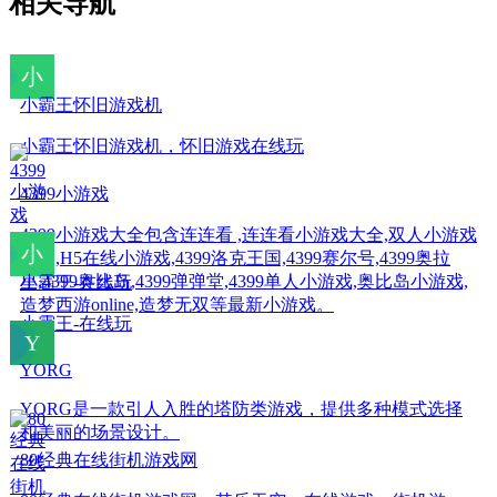
相关导航
小霸王怀旧游戏机
小霸王怀旧游戏机，怀旧游戏在线玩
4399小游戏
4399小游戏大全包含连连看 ,连连看小游戏大全,双人小游戏
大全,H5在线小游戏,4399洛克王国,4399赛尔号,4399奥拉
星,4399奥比岛,4399弹弹堂,4399单人小游戏,奥比岛小游戏,
小霸王-在线玩
造梦西游online,造梦无双等最新小游戏。
小霸王-在线玩
YORG
YORG是一款引人入胜的塔防类游戏，提供多种模式选择
和美丽的场景设计。
80经典在线街机游戏网