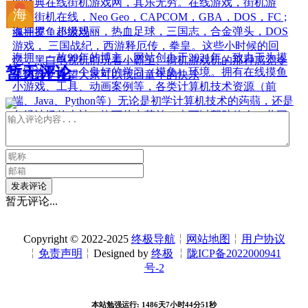
80经典在线街机游戏网，其乐无穷。在线游戏，街机游
戏，街机在线，Neo Geo，CAPCOM，GBA，DOS，FC ;
魂斗罗，超级玛丽，热血足球，三国志，合金弹头，DOS
海拥摸鱼小游戏
游戏， 三国战纪，西游释厄传，拳皇。这些小时候的回
海拥，一枚99年的博主，网站创办于2021年，致力于为摸
忆，黑白电视机前玩着小霸王、街机游戏机的那种感觉令
暂无评论
鱼家族提供一个良好的学习（摸鱼）环境。拥有在线摸鱼
人怀念，希望大家可以找回童年的快乐
小游戏、工具、动画案例等，各类计算机技术资源（前
端、Java、Python等）无论是初学计算机技术的蒟蒻，还是
久经沙场的大神，均可从中获益，也可以帮助他人，共同
进步。是学习、摸鱼时理想的网站。
发表评论
暂无评论...
Copyright © 2022-2025
终极导航
╎
网站地图
╎
用户协议
╎
免责声明
╎Designed by
终极
╎
陇ICP备2022000941
号-2
本站勉强运行: 1486天7小时44分52秒