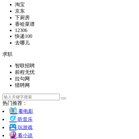
淘宝
京东
下厨房
香哈菜谱
12306
快递100
去哪儿
求职
智联招聘
前程无忧
拉勾网
猎聘网
热门推荐：
看电影
听音乐
玩游戏
看小说