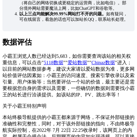
（将自己的网络切换成更稳定的运营商，比如电信）。部
分境外网站需要魔法上网，比如ChatGPT和谷歌等。
以上三点均能解决99.99%网站打不开的问题。
如有疑问，
可在线留言，着急的话也可以加站长QQ，联系站长处理。
数据评估
小霸王浏览人数已经达到5,683，如你需要查询该站的相关权
重信息，可以点击"
5118数据
""
爱站数据
""
Chinaz数据
"进入；
以目前的网站数据参考，建议大家请以爱站数据为准，更多网
站价值评估因素如：小霸王的访问速度、搜索引擎收录以及索
引量、用户体验等；当然要评估一个站的价值，最主要还是需
要根据您自身的需求以及需要，一些确切的数据则需要找小霸
王的站长进行洽谈提供。如该站的IP、PV、跳出率等！
关于小霸王
特别声明
本站终极导航提供的小霸王都来源于网络，不保证外部链接的
准确性和完整性，同时，对于该外部链接的指向，不由终极导
航实际控制，在2022年 7月 22日 22:25收录时，该网页上的内
容，都属于合规合法，后期网页的内容如出现违规，可以直接