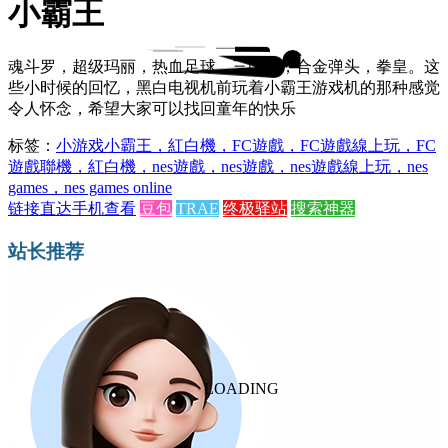
小霸王
魂斗罗，超级玛丽，热血足球，三国志，合金弹头，拳皇。这
些小时候的回忆，黑白电视机前玩着小霸王游戏机的那种感觉
令人怀念，希望大家可以找回童年的快乐
标签：
小游戏
小霸王，紅白機，FC遊戲，FC遊戲線上玩，FC
遊戲聯機，紅白機，nes遊戲，nes遊戲，nes遊戲線上玩，nes
games，nes games online
链接直达
手机查看
豆包
TRAE
终极驿站
搜索神器
站长推荐
LOADING