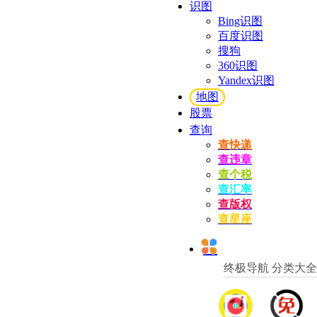
识图
Bing识图
百度识图
搜狗
360识图
Yandex识图
地图
股票
查询
查快递
查违章
查个税
查汇率
查版权
查星座
终极导航 分类大全