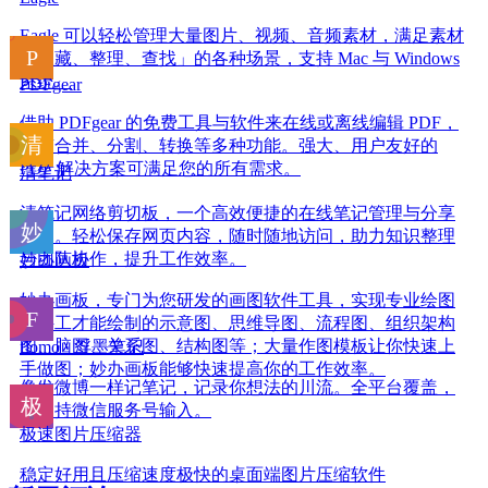
Eagle 可以轻松管理大量图片、视频、音频素材，满足素材
「收藏、整理、查找」的各种场景，支持 Mac 与 Windows
系统。
PDFgear
借助 PDFgear 的免费工具与软件来在线或离线编辑 PDF，
还有合并、分割、转换等多种功能。强大、用户友好的
PDF 解决方案可满足您的所有需求。
清笔记
清笔记网络剪切板，一个高效便捷的在线笔记管理与分享
平台。轻松保存网页内容，随时随地访问，助力知识整理
与团队协作，提升工作效率。
妙办画板
妙办画板，专门为您研发的画图软件工具，实现专业绘图
软件工才能绘制的示意图、思维导图、流程图、组织架构
图、脑图、关系图、结构图等；大量作图模板让你快速上
flomo · 浮墨笔记
手做图；妙办画板能够快速提高你的工作效率。
像发微博一样记笔记，记录你想法的川流。全平台覆盖，
还支持微信服务号输入。
极速图片压缩器
稳定好用且压缩速度极快的桌面端图片压缩软件