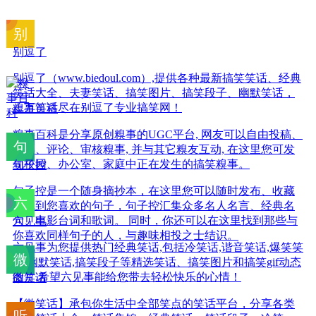
别逗了
别逗了（www.biedoul.com）,提供各种最新搞笑笑话、经典
笑话大全、夫妻笑话、搞笑图片、搞笑段子、幽默笑话，
上万笑话尽在别逗了专业搞笑网！
糗事百科
糗事百科是分享原创糗事的UGC平台, 网友可以自由投稿、
投票、评论、审核糗事, 并与其它糗友互动, 在这里您可发
现校园、办公室、家庭中正在发生的搞笑糗事。
句子控
句子控是一个随身摘抄本，在这里您可以随时发布、收藏
和找到您喜欢的句子，句子控汇集众多名人名言、经典名
句、电影台词和歌词。 同时，你还可以在这里找到那些与
六见事
你喜欢同样句子的人，与趣味相投之士结识。
六见事为您提供热门经典笑话,包括冷笑话,谐音笑话,爆笑笑
话,幽默笑话,搞笑段子等精选笑话、搞笑图片和搞笑gif动态
图片,希望六见事能给您带去轻松快乐的心情！
微笑话
【微笑话】承包你生活中全部笑点的笑话平台，分享各类