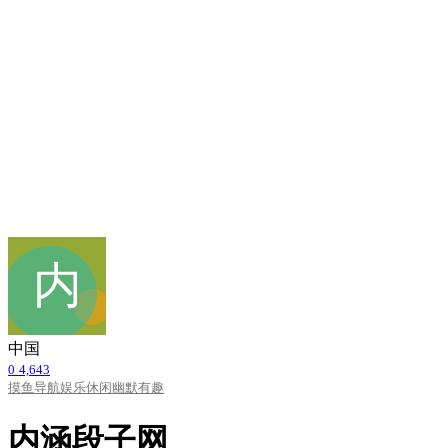
中国
0
4,643
摸鱼导航
娱乐休闲
幽默有趣
内涵段子网