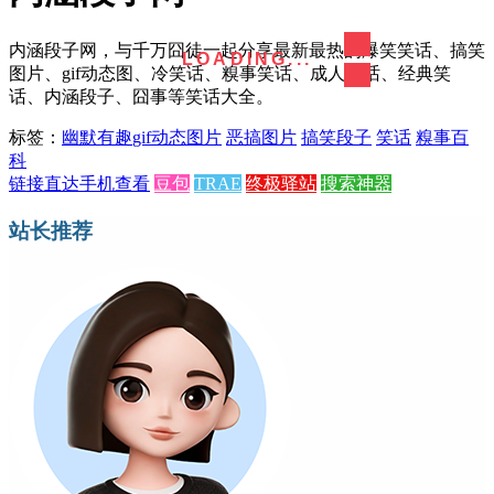
内涵段子网，与千万囧徒一起分享最新最热的爆笑笑话、搞笑
LOADING...
图片、gif动态图、冷笑话、糗事笑话、成人笑话、经典笑
话、内涵段子、囧事等笑话大全。
标签：
幽默有趣
gif动态图片
恶搞图片
搞笑段子
笑话
糗事百
科
链接直达
手机查看
豆包
TRAE
终极驿站
搜索神器
站长推荐