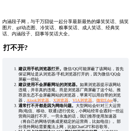
内涵段子网，与千万囧徒一起分享最新最热的爆笑笑话、搞笑
图片、gif动态图、冷笑话、糗事笑话、成人笑话、经典笑
话、内涵段子、囧事等笑话大全。
打不开?
建议用手机浏览器打开。
微信/QQ可能屏蔽了该网站，首先
保证网址是从浏览器/手机浏览器打开的，因为微信/QQ会
屏蔽一些站。
建议使用不会屏蔽网址的浏览器。
如果浏览器提示该网站
违规，并非真的违规。而是浏览器厂商屏蔽了这个站。推
荐原生态不会屏蔽网站的浏览器，苹果可以用自带的浏览
器，
Alook浏览器
、
X浏览器
、
VIA浏览器
、
微软Edge
等。
通常打不开都是因为网络问题。
大型网站会针对三大运营
商(电信、移动、联通)进行优化，小网站经常会遇到一些运
营商问题打不开。一劳永逸的话，我们推荐使用加速器
（将自己的网络切换成更稳定的运营商，比如电信）。部
分境外网站需要魔法上网，比如ChatGPT和谷歌等。