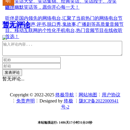
最新笑话大全、笑话集锦、经典笑话、笑话段子、冷笑
话、幽默笑话等，愿你开心每一天！
听伴
听伴是国内领先的网络电台,汇聚了当前热门的网络电台节
暂无评论
目如;音乐,相声,评书,脱口秀,鬼故事,广播剧等高质量音频节
目。移动互联网的个性化手机电台,热门音频节目在线收听
首选！
发表评论
暂无评论...
Copyright © 2022-2025
终极导航
╎
网站地图
╎
用户协议
╎
免责声明
╎Designed by
终极
╎
陇ICP备2022000941
号-2
本站勉强运行: 1486天17小时31分21秒