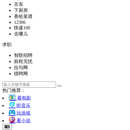
京东
下厨房
香哈菜谱
12306
快递100
去哪儿
求职
智联招聘
前程无忧
拉勾网
猎聘网
热门推荐：
看电影
听音乐
玩游戏
看小说