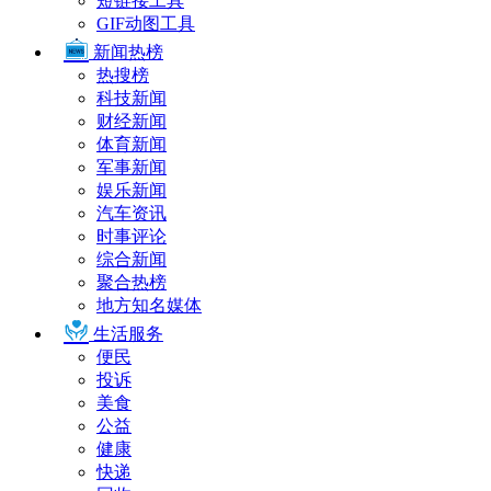
短链接工具
GIF动图工具
新闻热榜
热搜榜
科技新闻
财经新闻
体育新闻
军事新闻
娱乐新闻
汽车资讯
时事评论
综合新闻
聚合热榜
地方知名媒体
生活服务
便民
投诉
美食
公益
健康
快递