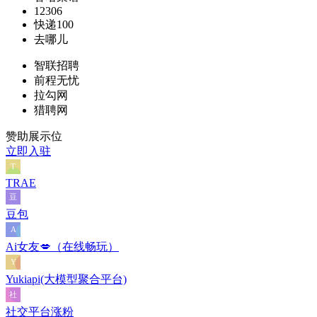
12306
快递100
去哪儿
智联招聘
前程无忧
拉勾网
猎聘网
赞助展示位
立即入驻
TRAE
豆包
Ai女友💋（在线畅玩）
Yukiapi(大模型聚合平台)
社交平台涨粉