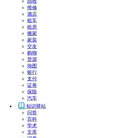
回收
维修
酒店
租车
租房
搬家
家装
交友
购物
货源
地图
银行
支付
证券
保险
汽车
知识驿站
问答
百科
学术
文库