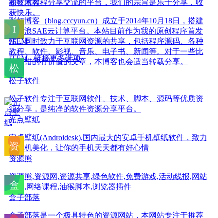
和技术教程分享交流的平台，我们的宗旨是乐于分享，收
彩虹博客
获快乐。
彩虹博客（blog.cccyun.cn）成立于2014年10月18日，搭建
在新浪SAE云计算平台。本站目前作为我的原创程序首发
站，同时致力于互联网资源的共享，包括程序源码、各种
ITEM
教程、软件、影视、音乐、电子书、新闻等。对于一些比
ITEM - 链接更多选项
较不错的有价值的文章，本博客也会适当转载分享。
松子软件
松子软件专注于互联网软件、技术、脚本、源码等优质资
源分享，是纯净的软件资源分享平台。
光点壁纸
安卓壁纸(Androidesk),国内最大的安卓手机壁纸软件，致力
于手机美化，让你的手机天天都有好心情
资源熊
资源熊,资源网,资源共享,绿色软件,免费游戏,活动线报,网站
源码,网络课程,油猴脚本,浏览器插件
盒子部落
盒子部落是一个极具特色的资源网站，本网站专注于推荐