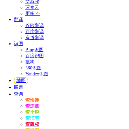
文叔叔
蓝奏云
更多>>
翻译
谷歌翻译
百度翻译
有道翻译
识图
Bing识图
百度识图
搜狗
360识图
Yandex识图
地图
股票
查询
查快递
查违章
查个税
查汇率
查版权