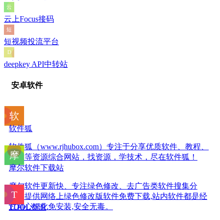
云上Focus接码
短视频投流平台
deepkey API中转站
安卓软件
软件狐
软件狐（www.rjhubox.com）专注于分享优质软件、教程、
脚本等资源综合网站，找资源，学技术，尽在软件狐！
摩尔软件下载站
摩尔软件更新快、专注绿色修改、去广告类软件搜集分
享。提供网络上绿色修改版软件免费下载,站内软件都是经
过精心绿化免安装,安全无毒。
TOOL资源