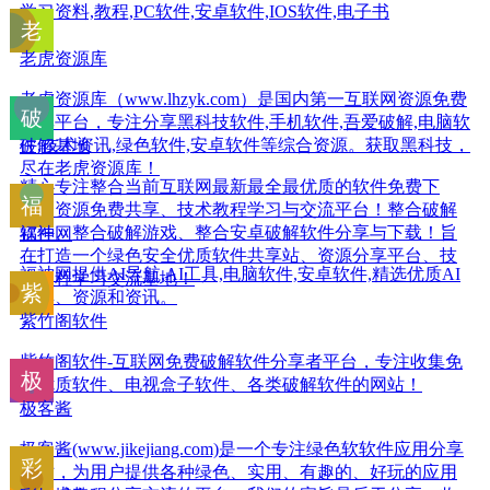
学习资料,教程,PC软件,安卓软件,IOS软件,电子书
老虎资源库
老虎资源库（www.lhzyk.com）是国内第一互联网资源免费
分享平台，专注分享黑科技软件,手机软件,吾爱破解,电脑软
件,技术资讯,绿色软件,安卓软件等综合资源。获取黑科技，
破解基地
尽在老虎资源库！
精心专注整合当前互联网最新最全最优质的软件免费下
载、资源免费共享、技术教程学习与交流平台！整合破解
软件、整合破解游戏、整合安卓破解软件分享与下载！旨
福神网
在打造一个绿色安全优质软件共享站、资源分享平台、技
福神网提供AI导航,AI工具,电脑软件,安卓软件,精选优质AI
术教程学习交流基地！
工具、资源和资讯。
紫竹阁软件
紫竹阁软件-互联网免费破解软件分享者平台，专注收集免
费优质软件、电视盒子软件、各类破解软件的网站！
极客酱
极客酱(www.jikejiang.com)是一个专注绿色软软件应用分享
网站，为用户提供各种绿色、实用、有趣的、好玩的应用