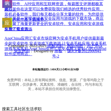
优秀软件、APP应用和互联网资源，每篇图文评测都极其
用心。你在这里可以免费获取我们精选的优秀软件应用、
豌豆荚
装机必备软件，我们每天都会分享大量的软件，为您提供
豌豆荚是一家提供绿色安全应用与游戏的下载市场，商店
优质的软件及下载服务。
上汇聚了海量更新更全的安卓软件、安卓应用和安卓游戏
免费下载资源。
应用汇安卓市场
AppChina应用汇安卓市场官网为安卓手机用户提供最新最
全的安卓软件,安卓游戏下载资源,让安卓手机应用,安卓手机
Copyright © 2022-2025
终极导航
╎
网站地图
╎
用户协议
游戏丰富多彩,AppChina应用汇是安卓网上最贴心的Android
╎
免责声明
╎Designed by
终极
╎
陇ICP备2022000941
软件应用商店。
号-2
本站勉强运行: 1484天12小时41分36秒
免责声明：本站上所有网站资料、信息、资源、广告等均取之于
互联网，仅供参考。其真实性、准确性，合法性，均与本站无
关，本站不承担任何相关法律责任。
搜索
工具
社区
生活
求职