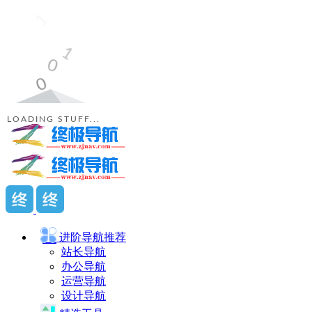
LOADING STUFF...
进阶导航
推荐
站长导航
办公导航
运营导航
设计导航