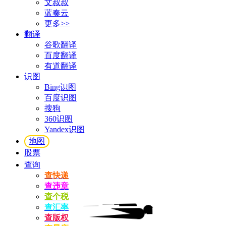
文叔叔
蓝奏云
更多>>
翻译
谷歌翻译
百度翻译
有道翻译
识图
Bing识图
百度识图
搜狗
360识图
Yandex识图
地图
股票
查询
查快递
查违章
查个税
查汇率
查版权