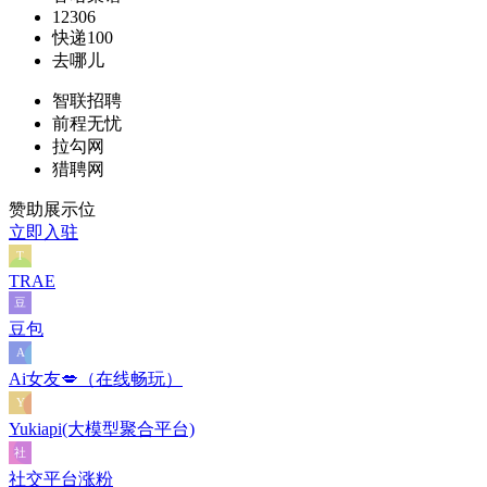
12306
快递100
去哪儿
智联招聘
前程无忧
拉勾网
猎聘网
赞助展示位
立即入驻
TRAE
豆包
Ai女友💋（在线畅玩）
Yukiapi(大模型聚合平台)
社交平台涨粉