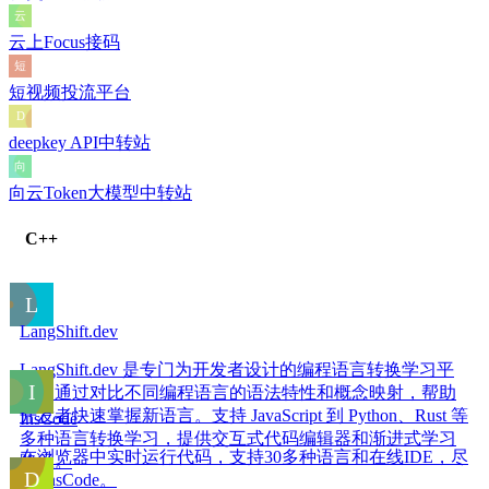
云上Focus接码
短视频投流平台
deepkey API中转站
向云Token大模型中转站
C++
LangShift.dev
LangShift.dev 是专门为开发者设计的编程语言转换学习平
台。通过对比不同编程语言的语法特性和概念映射，帮助
开发者快速掌握新语言。支持 JavaScript 到 Python、Rust 等
InsCode
多种语言转换学习，提供交互式代码编辑器和渐进式学习
在浏览器中实时运行代码，支持30多种语言和在线IDE，尽
路径。
在 InsCode。