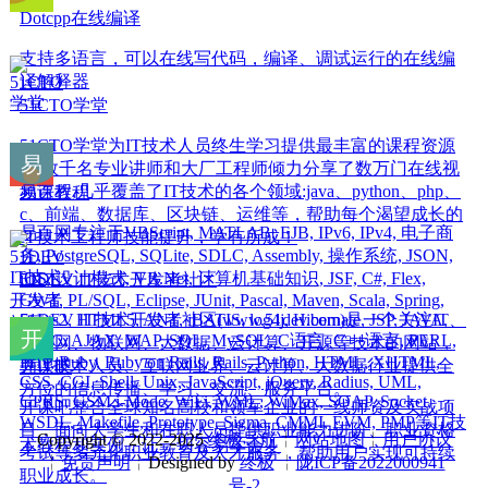
Dotcpp在线编译
支持多语言，可以在线写代码，编译、调试运行的在线编
译解释器
51CTO学堂
51CTO学堂为IT技术人员终生学习提供最丰富的课程资源
库,数千名专业讲师和大厂工程师倾力分享了数万门在线视
频课程,几乎覆盖了IT技术的各个领域:java、python、php、
易百教程
c、前端、数据库、区块链、运维等，帮助每个渴望成长的
易百网专注于VBScript, MATLAB, EJB, IPv6, IPv4, 电子商
IT技术工程师技能提升，学有所成！
务, PostgreSQL, SQLite, SDLC, Assembly, 操作系统, JSON,
iOS, 设计模式, VB.Net, 计算机基础知识, JSF, C#, Flex,
51DEV IT技术开发者社区
GWT, PL/SQL, Eclipse, JUnit, Pascal, Maven, Scala, Spring,
Struts2, HTML5, ANT, iBATIS, log4j, Hibernate, JSP, JAVA,
51DEV IT技术开发者社区(www.51dev.com)是一个关注IT、
JDBC, AJAX, WAP, SQL, MySQL, C语言, C++语言, PERL,
互联网、物联网、大数据、云计算、开源等技术的网站，
PHP, Ruby, Ruby on Rails, Rails, Python, HTML, XHTML,
为IT技术人员、互联网业界、云计算、大数据行业提供全
开课吧
CSS, CGI, Shell, Unix, JavaScript, jQuery, Radius, UML,
方位的信息传播、学习、交流、服务平台。
GPRS, GSM,i-Mode, WiFi, WML, WiMax, SOAP, Socket,
开课吧整合全球知名高校和领军企业的一线师资及实战项
WSDL, Makefile, Prototype, Sigma, CMMI, EVM, PMP等IT技
目，面向大学生和在职人员提供职业能力进阶、职业资格
Copyright © 2022-2025
终极导航
╎
网站地图
╎
用户协议
术教程和实例，让一切容易学会！
考试等多元化职业教育及人才服务，帮助用户实现可持续
╎
免责声明
╎Designed by
终极
╎
陇ICP备2022000941
职业成长。
号-2