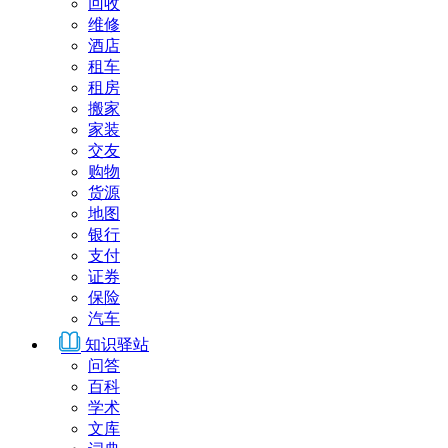
回收
维修
酒店
租车
租房
搬家
家装
交友
购物
货源
地图
银行
支付
证券
保险
汽车
知识驿站
问答
百科
学术
文库