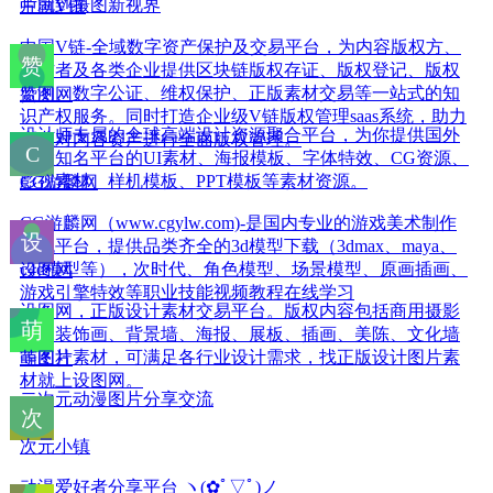
片就到摄图新视界
中国V链
中国V链-全域数字资产保护及交易平台，为内容版权方、
创作者及各类企业提供区块链版权存证、版权登记、版权
监测、数字公证、维权保护、正版素材交易等一站式的知
赞图网
识产权服务。同时打造企业级V链版权管理saas系统，助力
设计师专属的全球高端设计资源聚合平台，为你提供国外
企业对内容资产进行全面版权管理。
各大知名平台的UI素材、海报模板、字体特效、CG资源、
影视素材、样机模板、PPT模板等素材资源。
CG游麟网
CG游麟网（www.cgylw.com)-是国内专业的游戏美术制作
交流平台，提供品类齐全的3d模型下载（3dmax、maya、
c4d模型等），次时代、角色模型、场景模型、原画插画、
设图网
游戏引擎特效等职业技能视频教程在线学习
设图网，正版设计素材交易平台。版权内容包括商用摄影
图、装饰画、背景墙、海报、展板、插画、美陈、文化墙
等图片素材，可满足各行业设计需求，找正版设计图片素
萌图社
材就上设图网。
二次元动漫图片分享交流
次元小镇
动漫爱好者分享平台 ヽ(✿ﾟ▽ﾟ)ノ