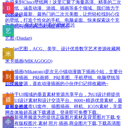
欢迎来到Chnci壁纸网！这里汇聚了海量高清、精美的二次
元壁纸，涵盖动漫、游戏、插画等多个领域。我们致力于
为您提供最新、最热门的二次元美图，让您轻松找到心仪
BoBoPic
的壁纸，打造个性化的手机、电脑桌面。快来探索这个充
BoBoPic | 每天都有好看的壁纸图片
满幻想与创意的二次元世界吧！
艺图 (Digdart)
Digdart艺图，ACG、美学、设计优质数字艺术资源收藏网
站。
米卡插画(MIKAGOGO)
米卡插画(Mikagogo)是次元小镇动漫旗下插画小站，主要分
享动漫插画、P站画师、P站美图、手机壁纸、电脑壁纸等
二次元资源，喜欢动漫插画的小伙伴们记得收藏哟~
到位啦U
专注于UI领域的垂直素材资源共享平台，为UI设计师提供
免费UI设计素材和设计交流平台。8000+精选优质素材，最
新最全的优质UI套件、插图插画、样机、ICON素材，无需
摄图新视界
网盘体验超高速下载通道，登录即可免费下载。
摄图新视界频道为您提供正版图片素材及背景图片下载,专
注于有版权图片,素材,照片,插画,商业图片下载,下载高清图