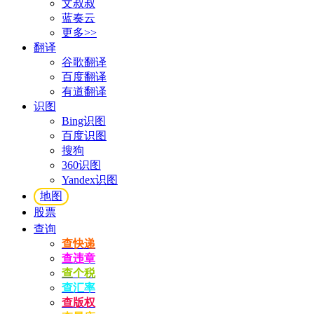
文叔叔
蓝奏云
更多>>
翻译
谷歌翻译
百度翻译
有道翻译
识图
Bing识图
百度识图
搜狗
360识图
Yandex识图
地图
股票
查询
查快递
查违章
查个税
查汇率
查版权