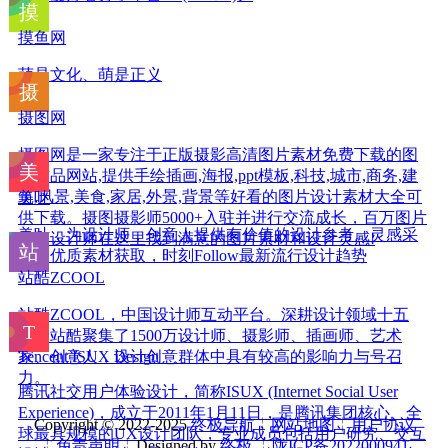
摸鱼网
萌是文化、萌是正义
摄图网
摄图网是一家专注于正版摄影高清图片素材免费下载的图
库作品网站,提供手绘插画,海报,ppt模板,科技,城市,商务,建
筑,风景,美食,家居,外景,背景等好看的图片设计素材大全可
美叶
供下载。摄图摄影师5000+入驻并进行交流成长，百万图片
美叶，为设计师，创意人提供有价值的设计参考。灵感采
量和设计师在这里找到满意的图片素材和设计灵感!
集，优质素材获取，时刻Follow最新流行设计趋势
站酷ZCOOL
站酷ZCOOL，中国设计师互动平台。深耕设计领域十五
年，站酷聚集了1500万设计师、摄影师、插画师、艺术
家、创意人，设计创意群体中具有较高的影响力与号召
Tencent ISUX Design
力。
腾讯社交用户体验设计，简称ISUX (Internet Social User
Experience)，成立于2011年1月11日，是腾讯集团核心、全
Copyright © 2022-2025
终极导航
╎
网站地图
╎
用户协议
球最具规模的UX设计团队，专业成员包括用户研究、交互
╎
免责声明
╎Designed by
终极
╎
陇ICP备2022000941