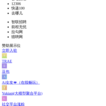
12306
快递100
去哪儿
智联招聘
前程无忧
拉勾网
猎聘网
赞助展示位
立即入驻
TRAE
豆包
Ai女友💋（在线畅玩）
Yukiapi(大模型聚合平台)
社交平台涨粉