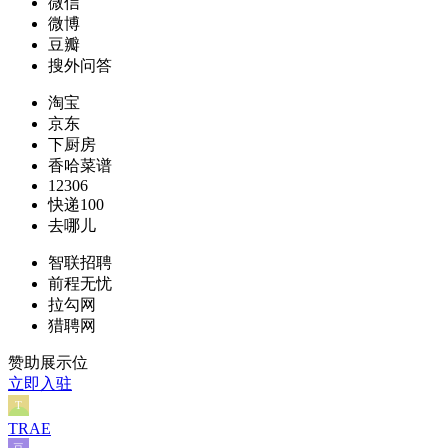
微信
微博
豆瓣
搜外问答
淘宝
京东
下厨房
香哈菜谱
12306
快递100
去哪儿
智联招聘
前程无忧
拉勾网
猎聘网
赞助展示位
立即入驻
TRAE