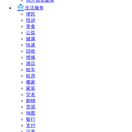
地方知名媒体
生活服务
便民
投诉
美食
公益
健康
快递
回收
维修
酒店
租车
租房
搬家
家装
交友
购物
货源
地图
银行
支付
证券