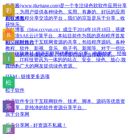
极客酱(www.jikejiang.com)是一个专注绿色软软件应用分享
网站，为用户提供各种绿色、实用、有趣的、好玩的应用
和技术教程分享交流的平台，我们的宗旨是乐于分享，收
彩虹博客
获快乐。
彩虹博客（blog.cccyun.cn）成立于2014年10月18日，搭建
在新浪SAE云计算平台。本站目前作为我的原创程序首发
站，同时致力于互联网资源的共享，包括程序源码、各种
RJSHE软件社
教程、软件、影视、音乐、电子书、新闻等。对于一些比
RJSHE软件社-精选互联网优秀软件分享、电脑技术、经验
较不错的有价值的文章，本博客也会适当转载分享。
教程、IT科技资讯为一体的的站点、安全、绿色、放心,致
力于为广大的网友提供绿色资源。
ITEM
ITEM - 链接更多选项
松子软件
松子软件专注于互联网软件、技术、脚本、源码等优质资
源分享，是纯净的软件资源分享平台。
乐于分享网
乐于分享网 - 好资源不私藏！