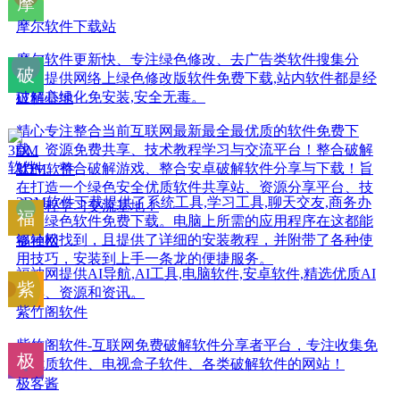
摩尔软件下载站
摩尔软件更新快、专注绿色修改、去广告类软件搜集分
享。提供网络上绿色修改版软件免费下载,站内软件都是经
过精心绿化免安装,安全无毒。
破解基地
精心专注整合当前互联网最新最全最优质的软件免费下
载、资源免费共享、技术教程学习与交流平台！整合破解
软件、整合破解游戏、整合安卓破解软件分享与下载！旨
3DM软件
在打造一个绿色安全优质软件共享站、资源分享平台、技
3DM软件下载提供了系统工具,学习工具,聊天交友,商务办
术教程学习交流基地！
公等绿色软件免费下载。电脑上所需的应用程序在这都能
够轻松找到，且提供了详细的安装教程，并附带了各种使
福神网
用技巧，安装到上手一条龙的便捷服务。
福神网提供AI导航,AI工具,电脑软件,安卓软件,精选优质AI
工具、资源和资讯。
紫竹阁软件
紫竹阁软件-互联网免费破解软件分享者平台，专注收集免
费优质软件、电视盒子软件、各类破解软件的网站！
极客酱