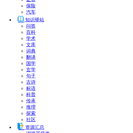
保险
汽车
知识驿站
问答
百科
学术
文库
词典
翻译
国学
玄学
句子
古诗
标语
科普
传承
推理
探索
社区
资源汇总