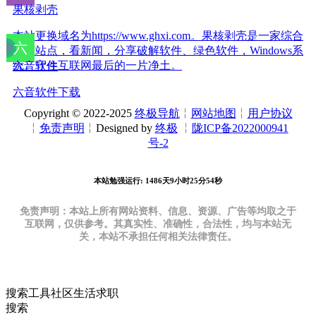
果核剥壳
本站更换域名为https://www.ghxi.com。果核剥壳是一家综合
科技站点，看新闻，分享破解软件、绿色软件，Windows系
统。守住互联网最后的一片净土。
六音软件
六音软件下载
Copyright © 2022-2025
终极导航
╎
网站地图
╎
用户协议
╎
免责声明
╎Designed by
终极
╎
陇ICP备2022000941
号-2
本站勉强运行: 1486天9小时25分55秒
免责声明：本站上所有网站资料、信息、资源、广告等均取之于
互联网，仅供参考。其真实性、准确性，合法性，均与本站无
关，本站不承担任何相关法律责任。
搜索
工具
社区
生活
求职
搜索