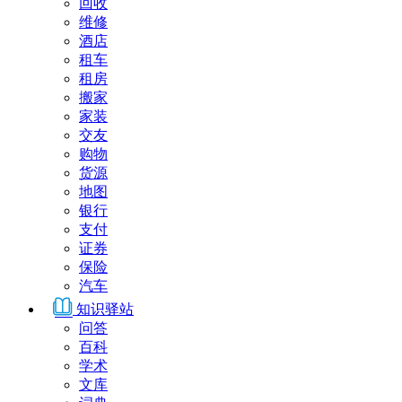
回收
维修
酒店
租车
租房
搬家
家装
交友
购物
货源
地图
银行
支付
证券
保险
汽车
知识驿站
问答
百科
学术
文库