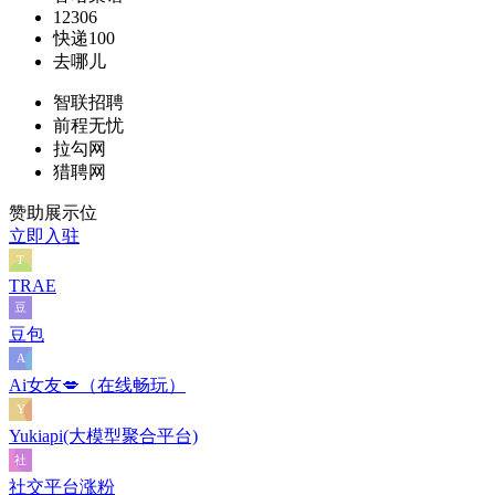
12306
快递100
去哪儿
智联招聘
前程无忧
拉勾网
猎聘网
赞助展示位
立即入驻
TRAE
豆包
Ai女友💋（在线畅玩）
Yukiapi(大模型聚合平台)
社交平台涨粉