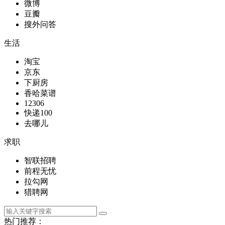
微博
豆瓣
搜外问答
生活
淘宝
京东
下厨房
香哈菜谱
12306
快递100
去哪儿
求职
智联招聘
前程无忧
拉勾网
猎聘网
热门推荐：