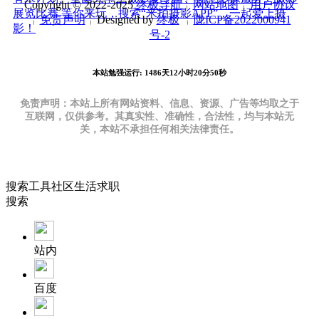
Copyright © 2022-2025
终极导航
╎
网站地图
╎
用户协议
展览比赛 等你来玩，搜索“米拍摄影APP”，一起爱上摄
╎
免责声明
╎Designed by
终极
╎
陇ICP备2022000941
影！
号-2
本站勉强运行: 1486天12小时20分50秒
免责声明：本站上所有网站资料、信息、资源、广告等均取之于
互联网，仅供参考。其真实性、准确性，合法性，均与本站无
关，本站不承担任何相关法律责任。
搜索
工具
社区
生活
求职
搜索
站内
百度