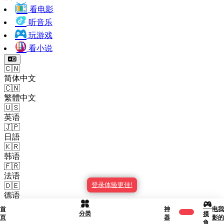
看电影
听音乐
玩游戏
看小说
🇨🇳
简体中文
🇨🇳
繁體中文
🇺🇸
英语
🇯🇵
日語
🇰🇷
韩语
🇫🇷
法语
登录体验更佳!
🇩🇪
德语
🇪🇸
首
神
电
我
分类
西班牙语
摸
页
器
影
的
鱼