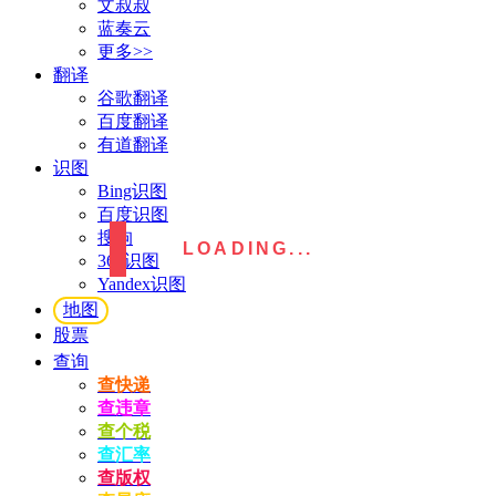
文叔叔
蓝奏云
更多>>
翻译
谷歌翻译
百度翻译
有道翻译
识图
Bing识图
百度识图
搜狗
LOADING...
360识图
Yandex识图
地图
股票
查询
查快递
查违章
查个税
查汇率
查版权