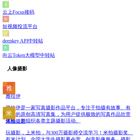
云上Focus接码
短视频投流平台
deepkey API中转站
向云Token大模型中转站
人像摄影
雅拉伊
雅拉伊是一家写真摄影作品平台，专注于拍摄有故事、有
温度的原创高清写真集，为用户提供极致的写真作品欣赏
体验，并组织各类主题摄影活动。
米拍摄影
玩摄影，上米拍，与300万摄影师交流学习！米拍摄影奖、
有米计划、全国大学生摄影夏令营、创意影像服务、摄影