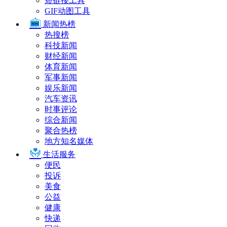
短链接工具
GIF动图工具
新闻热榜
热搜榜
科技新闻
财经新闻
体育新闻
军事新闻
娱乐新闻
汽车资讯
时事评论
综合新闻
聚合热榜
地方知名媒体
生活服务
便民
投诉
美食
公益
健康
快递