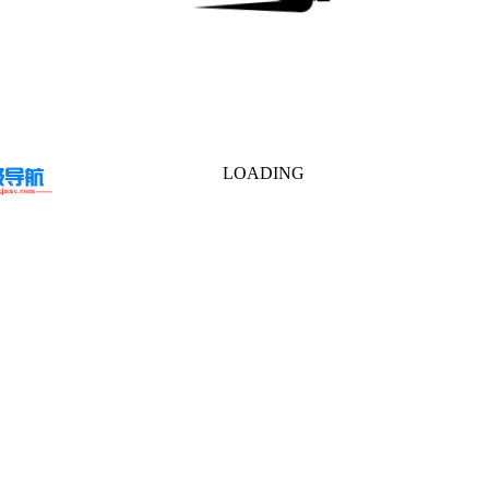
LOADING