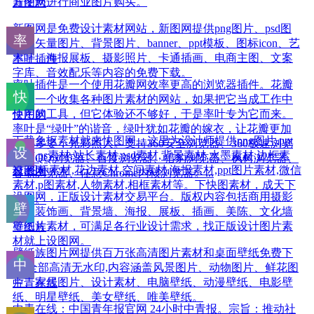
方便您进行商业图片购买。
新图网
新图网是免费设计素材网站，新图网提供png图片、psd图
片、矢量图片、背景图片、banner、ppt模板、图标icon、艺
术字、海报展板、摄影照片、卡通插画、电商主图、文案
率叶插件
字库、音效配乐等内容的免费下载。
率叶插件是一个使用花瓣网效率更高的浏览器插件。花瓣
网是一个收集各种图片素材的网站，如果把它当成工作中
使用的工具，但它体验还不够好，于是率叶专为它而来。
快图网
率叶是“绿叶”的谐音，绿叶犹如花瓣的嫁衣，让花瓣更加
下载免抠素材就来快图网，这里为设计师提供png图片,ppt
婀娜多姿，光彩照人。支持360安全浏览器、360极速浏览
素材,ps素材,站长素材,psd素材,背景素材,水墨素材,边框素
器、QQ浏览器、百度浏览器、猎豹浏览器、枫树浏览器、
材,图标素材,花边素材,空间素材,海报素材,ppt图片素材,微信
设图网
谷歌浏览器、任意Chrome内核浏览器。...
素材,p图素材,人物素材,相框素材等。下快图素材，成天下
设图网，正版设计素材交易平台。版权内容包括商用摄影
设计。
图、装饰画、背景墙、海报、展板、插画、美陈、文化墙
等图片素材，可满足各行业设计需求，找正版设计图片素
壁纸族
材就上设图网。
壁纸族图片网提供百万张高清图片素材和桌面壁纸免费下
载,全部高清无水印,内容涵盖风景图片、动物图片、鲜花图
片、家居图片、设计素材、电脑壁纸、动漫壁纸、电影壁
中青在线
纸、明星壁纸、美女壁纸、唯美壁纸。
中青在线：中国青年报官网 24小时中青报。宗旨：推动社