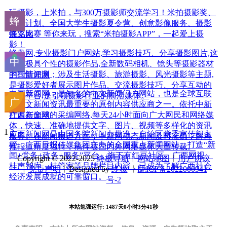
玩摄影，上米拍，与300万摄影师交流学习！米拍摄影奖、
有米计划、全国大学生摄影夏令营、创意影像服务、摄影
展览比赛 等你来玩，搜索“米拍摄影APP”，一起爱上摄
蜂鸟网
影！
蜂鸟网,专业摄影门户网站,学习摄影技巧、分享摄影图片,这
里有极具个性的摄影作品,全新数码相机、镜头等摄影器材
的行情评测；涉及生活摄影、旅游摄影、风光摄影等主题,
中国新闻网
是摄影爱好者展示图片作品、交流摄影技巧、分享互动的
中国新闻网，是知名的中文新闻门户网站，也是全球互联
专业平台,是引领摄影行业的前沿媒体。
网中文新闻资讯最重要的原创内容供应商之一。依托中新
社遍布全球的采编网络,每天24小时面向广大网民和网络媒
广西新闻网
体，快速、准确地提供文字、图片、视频等多样化的资讯
1
2
广西新闻网是由国务院新闻办批准、自治区党委宣传部主
服务。在新闻报道方面，中新网动态新闻及时准确，解释
管、广西日报传媒集团主办的全国重点新闻网站，打造“新
性报道角度独特，稿件被国内外网络媒体大量转载。
闻+党务+政务+服务”平台，旗下有红豆社区、广西网视、
Copyright © 2022-2025
终极导航
╎
网站地图
╎
用户协议
桂声智库、桂管家等品牌栏目内容，已成为了解广西社会
╎
免责声明
╎Designed by
终极
╎
陇ICP备2022000941
经济发展成就的可靠窗口。
号-2
本站勉强运行: 1487天0小时3分42秒