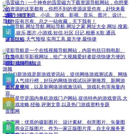
迅雷磁力 | 一个神奇的迅雷磁力下载资源导航网站，你想要
的资源的这里都有，你想不到的资源这里也有，赶快来看
看吧！BT下载、小说、游戏、影视、音乐、图片、设计、
265上网导航
软件应有尽有。总之一站收藏，天下我有！
上网导航,网址导航,网站导航,网址之家,网址大全,网址,搜索,
音乐,娱乐,图片,小游戏,短信,社区,日记,相册,K歌,通讯
簿,BLOG,天气预报,实用工具.最方便,最快捷
诺影导航
诺影导航是一个在线视频导航网站，内容包括日韩电影、
欧美电影等影视网址，给广大视频爱好者提供快捷方便的
电影视频导航。
17173新网游频道
17173新游戏是新游戏资讯站，提供网络游戏测试表、网络
游戏人气排行榜，好玩的网络游戏试玩评测推荐、新网游
图片及视频，以及新网络游戏激活码、游戏礼包等海量内
游民星空
容。
游民星空是国内单机游戏门户网站,提供特色的游戏资讯,大
量游戏攻略,经验,评测文章,以及热门游戏资料专题
壹图网
壹图网：优质的摄影图片、设计素材、创意图片、矢量图
片等商业正版图片。作为一家正版图片库，自主化服务更