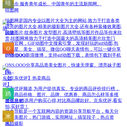
会进步 服务青年成长。中国青年的主流新闻网。
哇图网
哇图网是国内专业以图片大全为主的网站,致力于打造各类
漂亮的图片大全,精美的摄影图片大全,还有各种装修效果图,
搞笑图片,纹身图片,发型图片,高清壁纸等图片作品等你来欣
闪萌
赏,哇图网将致力于打造中国最大的高清精美图片欣赏门
闪萌官网，GIF动图中文搜索引擎，发现好玩的gif动图,包
户。
括明星、美女、搞笑、微信QQ聊天表情包，可以一键分享
到微信QQ新浪微博，支持gif动图下载，表情包下载到手机
ONS.OOO
ONS.OOO分享高品质美女图片，快速无弹窗。漂亮妹子图
库。
【京东优评】热卖商品
京东优评频道,为用户提供真实、专业的商品评价排行榜，
包含商品价格、图片、品牌、优惠券、商品怎么样等多维
度信息,精选用户购买心得,对比商品哪款好。京东优评,看实
鸡盒导航
拍,买好货！
鸡盒导航是一个互联网内容的资源分享导航平台，每天分
享精美图片，热门游戏，实用网址，搞笑段子，热点资
讯。
米拍摄影