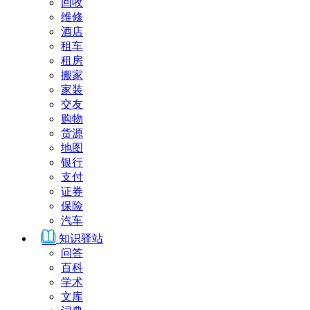
回收
维修
酒店
租车
租房
搬家
家装
交友
购物
货源
地图
银行
支付
证券
保险
汽车
知识驿站
问答
百科
学术
文库