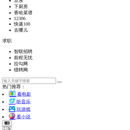
京东
下厨房
香哈菜谱
12306
快递100
去哪儿
求职
智联招聘
前程无忧
拉勾网
猎聘网
热门推荐：
看电影
听音乐
玩游戏
看小说
🇨🇳