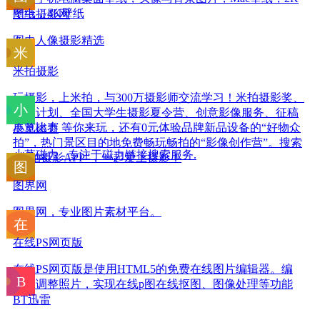
壁纸，4K壁纸
图虫摄影网
图虫人像摄影精选
米拍摄影
玩摄影，上米拍，与300万摄影师交流学习！米拍摄影奖、
有米计划、全国大学生摄影夏令营、创意影像服务、征稿
展览比赛 等你来玩，还有0元体验品牌新品设备的“好物众
小草磁力
拍”，热门景区目的地免费畅玩畅拍的“影像创作营”。搜索
小草磁力 - 专注于磁力链接搜索服务.
“米拍摄影APP”，一起爱上摄影！
图界网
图界网，专业图片素材平台。
在线PS网页版
在线PS网页版是使用HTML5的免费在线图片编辑器。编
辑、调整照片，实现在线p图在线抠图、图像处理等功能
BT迅雷