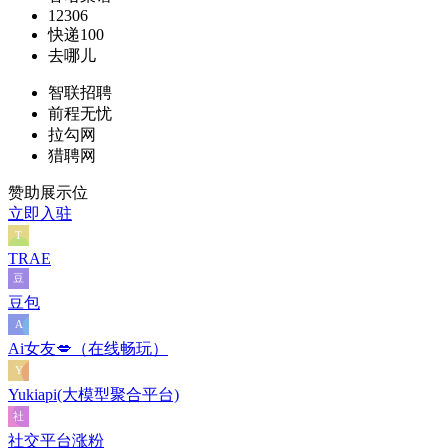
12306
快递100
去哪儿
智联招聘
前程无忧
拉勾网
猎聘网
赞助展示位
立即入驻
TRAE
豆包
Ai女友💋（在线畅玩）
Yukiapi(大模型聚合平台)
社交平台涨粉