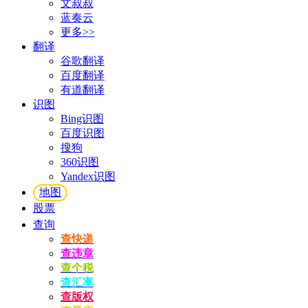
文叔叔
蓝奏云
更多>>
翻译
谷歌翻译
百度翻译
有道翻译
识图
Bing识图
百度识图
搜狗
360识图
Yandex识图
地图
股票
查询
查快递
查违章
查个税
查汇率
查版权