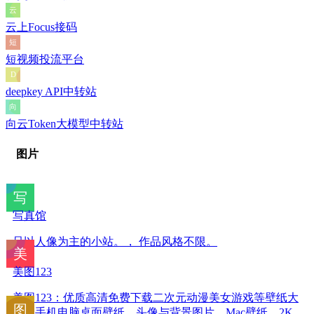
云上Focus接码
短视频投流平台
deepkey API中转站
向云Token大模型中转站
图片
写真馆
只以人像为主的小站。， 作品风格不限。
美图123
美图123​​：优质高清免费下载​​二次元动漫美女游戏等壁纸大
全​。​手机电脑桌面壁纸​，头像与背景图片​，​Mac壁纸，2K