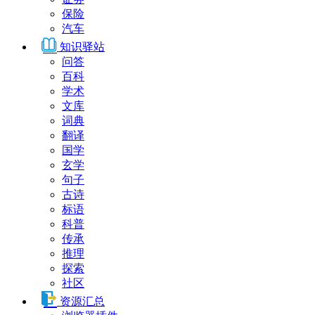
保险
汽车
知识驿站
问答
百科
学术
文库
词典
翻译
国学
玄学
句子
古诗
标语
科普
传承
推理
探索
社区
资源汇总