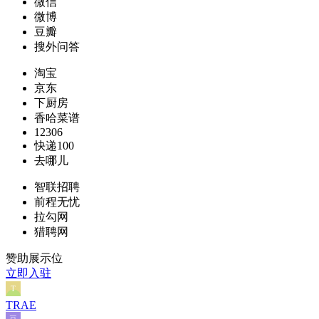
微信
微博
豆瓣
搜外问答
淘宝
京东
下厨房
香哈菜谱
12306
快递100
去哪儿
智联招聘
前程无忧
拉勾网
猎聘网
赞助展示位
立即入驻
TRAE