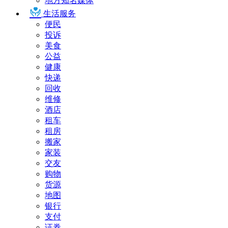
地方知名媒体
生活服务
便民
投诉
美食
公益
健康
快递
回收
维修
酒店
租车
租房
搬家
家装
交友
购物
货源
地图
银行
支付
证券