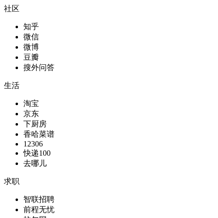
社区
知乎
微信
微博
豆瓣
搜外问答
生活
淘宝
京东
下厨房
香哈菜谱
12306
快递100
去哪儿
求职
智联招聘
前程无忧