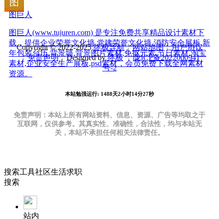
图巨人
图巨人(www.tujuren.com) 是专注免费共享精品设计素材下
载，提供企业荣誉文化墙,党建荣誉文化墙,消防安全展板,新
Copyright © 2022-2025
终极导航
╎
网站地图
╎
用户协议
年包装台历,背景墙,背景图片素材,免抠元素,节日素材,淘宝
╎
免责声明
╎Designed by
终极
╎
陇ICP备2022000941
素材,企业安全生产展板,psd素材，会员免费下载全网素材
号-2
资源。
本站勉强运行: 1488天2小时14分27秒
免责声明：本站上所有网站资料、信息、资源、广告等均取之于
互联网，仅供参考。其真实性、准确性，合法性，均与本站无
关，本站不承担任何相关法律责任。
搜索
工具
社区
生活
求职
搜索
站内