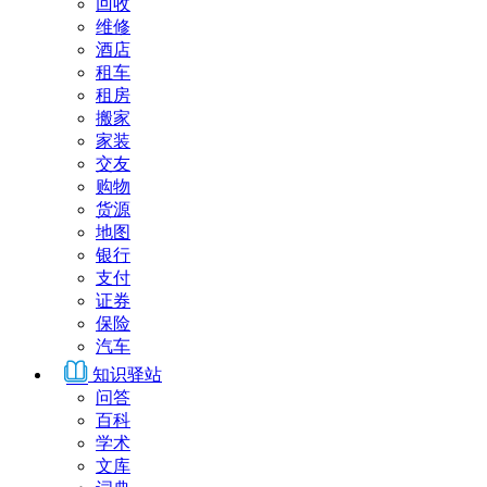
回收
维修
酒店
租车
租房
搬家
家装
交友
购物
货源
地图
银行
支付
证券
保险
汽车
知识驿站
问答
百科
学术
文库