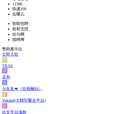
12306
快递100
去哪儿
智联招聘
前程无忧
拉勾网
猎聘网
赞助展示位
立即入驻
TRAE
豆包
Ai女友💋（在线畅玩）
Yukiapi(大模型聚合平台)
社交平台涨粉