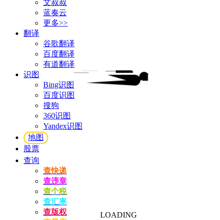
文叔叔
蓝奏云
更多>>
翻译
谷歌翻译
百度翻译
有道翻译
识图
Bing识图
百度识图
搜狗
360识图
Yandex识图
地图
股票
查询
查快递
查违章
查个税
查汇率
查版权
LOADING