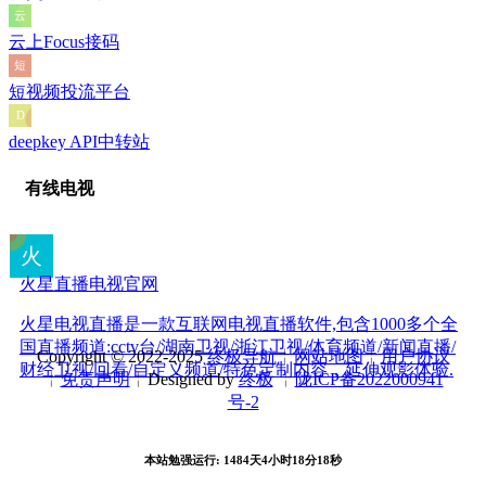
云上Focus接码
短视频投流平台
deepkey API中转站
有线电视
火星直播电视官网
火星电视直播是一款互联网电视直播软件,包含1000多个全
国直播频道:cctv台/湖南卫视/浙江卫视/体育频道/新闻直播/
Copyright © 2022-2025
终极导航
╎
网站地图
╎
用户协议
财经卫视/回看/自定义频道/特色定制内容，延伸观影体验.
╎
免责声明
╎Designed by
终极
╎
陇ICP备2022000941
号-2
本站勉强运行: 1484天4小时18分19秒