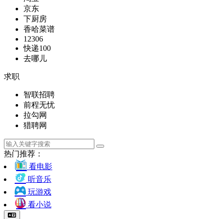
京东
下厨房
香哈菜谱
12306
快递100
去哪儿
求职
智联招聘
前程无忧
拉勾网
猎聘网
热门推荐：
看电影
听音乐
玩游戏
看小说