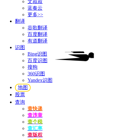
文叔叔
蓝奏云
更多>>
翻译
谷歌翻译
百度翻译
有道翻译
识图
Bing识图
百度识图
搜狗
360识图
Yandex识图
地图
股票
查询
查快递
查违章
查个税
查汇率
查版权