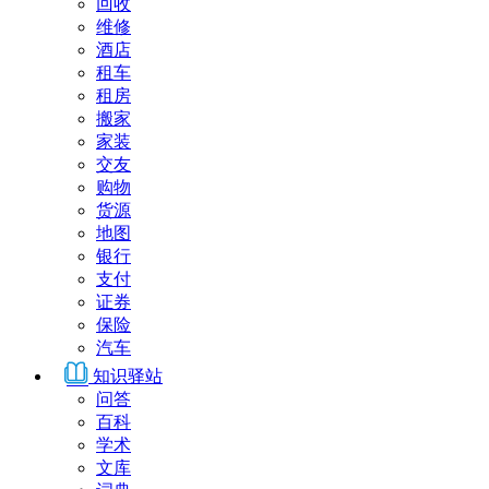
回收
维修
酒店
租车
租房
搬家
家装
交友
购物
货源
地图
银行
支付
证券
保险
汽车
知识驿站
问答
百科
学术
文库