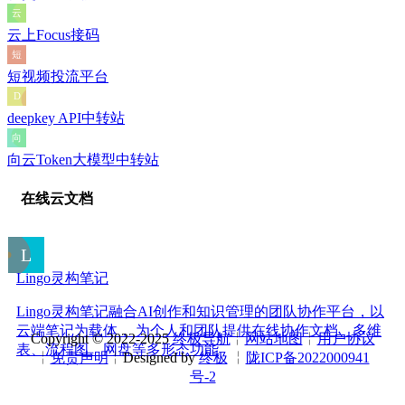
云上Focus接码
短视频投流平台
deepkey API中转站
向云Token大模型中转站
在线云文档
Lingo灵构笔记
Lingo灵构笔记融合AI创作和知识管理的团队协作平台，以
云端笔记为载体， 为个人和团队提供在线协作文档、多维
Copyright © 2022-2025
终极导航
╎
网站地图
╎
用户协议
表、流程图、网盘等多形态功能
╎
免责声明
╎Designed by
终极
╎
陇ICP备2022000941
号-2