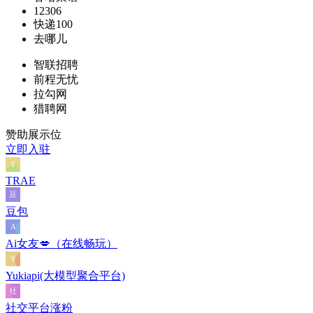
12306
快递100
去哪儿
智联招聘
前程无忧
拉勾网
猎聘网
赞助展示位
立即入驻
TRAE
豆包
Ai女友💋（在线畅玩）
Yukiapi(大模型聚合平台)
社交平台涨粉