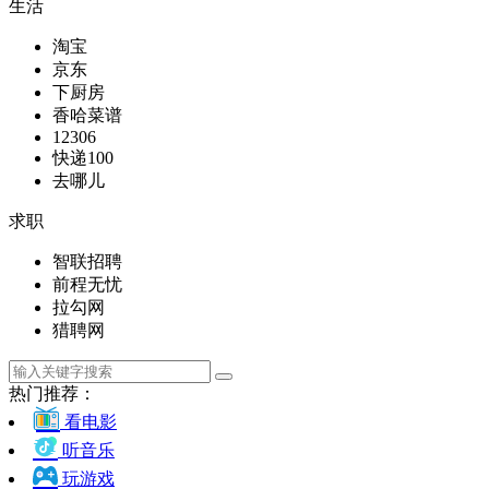
生活
淘宝
京东
下厨房
香哈菜谱
12306
快递100
去哪儿
求职
智联招聘
前程无忧
拉勾网
猎聘网
热门推荐：
看电影
听音乐
玩游戏