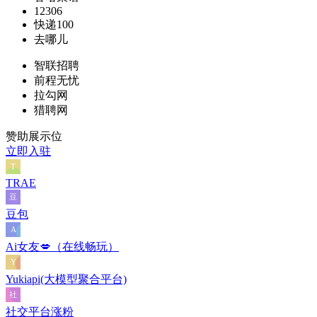
12306
快递100
去哪儿
智联招聘
前程无忧
拉勾网
猎聘网
赞助展示位
立即入驻
TRAE
豆包
Ai女友💋（在线畅玩）
Yukiapi(大模型聚合平台)
社交平台涨粉