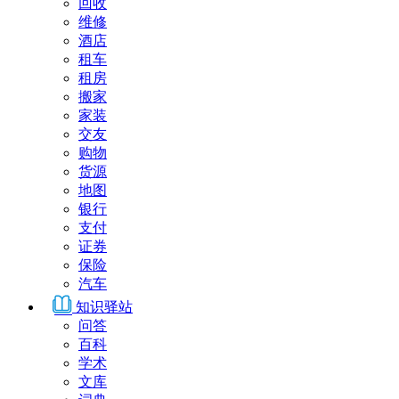
回收
维修
酒店
租车
租房
搬家
家装
交友
购物
货源
地图
银行
支付
证券
保险
汽车
知识驿站
问答
百科
学术
文库