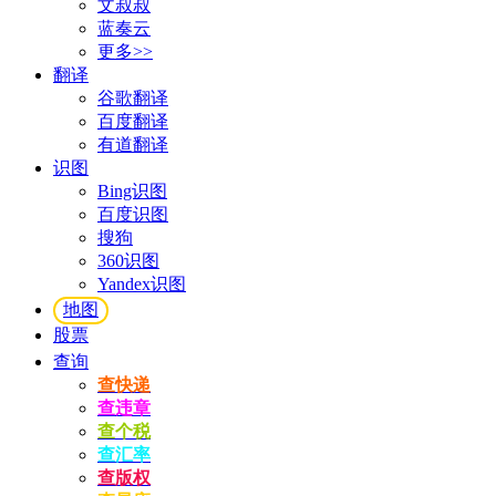
文叔叔
蓝奏云
更多>>
翻译
谷歌翻译
百度翻译
有道翻译
识图
Bing识图
百度识图
搜狗
360识图
Yandex识图
地图
股票
查询
查快递
查违章
查个税
查汇率
查版权