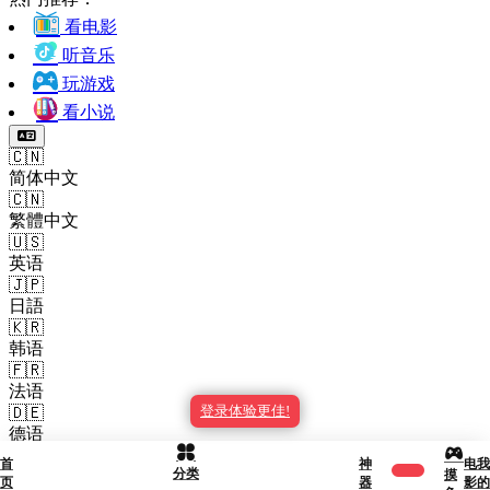
看电影
听音乐
玩游戏
看小说
🇨🇳
简体中文
🇨🇳
繁體中文
🇺🇸
英语
🇯🇵
日語
🇰🇷
韩语
🇫🇷
法语
登录体验更佳!
🇩🇪
德语
🇪🇸
首
神
电
我
分类
摸
西班牙语
页
器
影
的