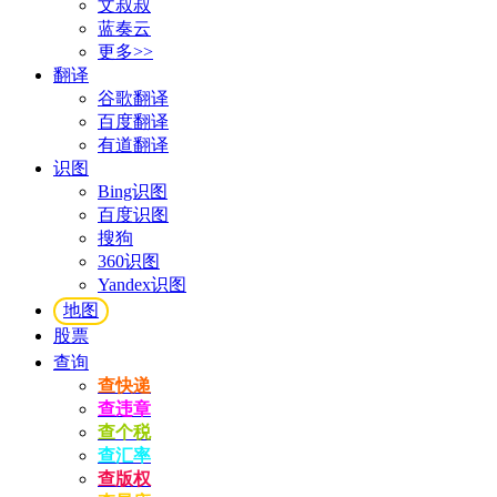
文叔叔
蓝奏云
更多>>
翻译
谷歌翻译
百度翻译
有道翻译
识图
Bing识图
百度识图
搜狗
360识图
Yandex识图
地图
股票
查询
查快递
查违章
查个税
查汇率
查版权