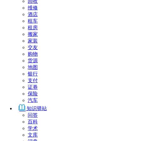
回收
维修
酒店
租车
租房
搬家
家装
交友
购物
货源
地图
银行
支付
证券
保险
汽车
知识驿站
问答
百科
学术
文库