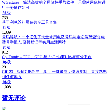
WGestures：简洁高效的全局鼠标手势软件，只需使用鼠标进
行手势操作即可
终极
735
基于浏览器的屏幕共享工具合集
终极
1,339
号码导航：一个汇集了大量常用电话号码与电话号码查询,电
话号举报,防骚扰登记等实用生活网站
终极
912
CpuTronic – CPU、GPU 与 SoC 性能对比与评分平台
终极
291
Gif123：极简GIF录屏工具 ，一键录制，快速复制，直接粘贴
到任何地方
终极
1,008
暂无评论