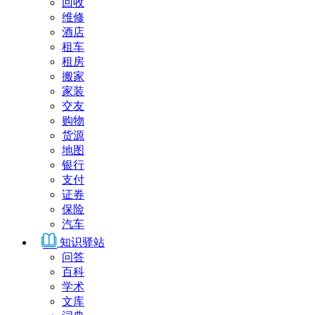
回收
维修
酒店
租车
租房
搬家
家装
交友
购物
货源
地图
银行
支付
证券
保险
汽车
知识驿站
问答
百科
学术
文库