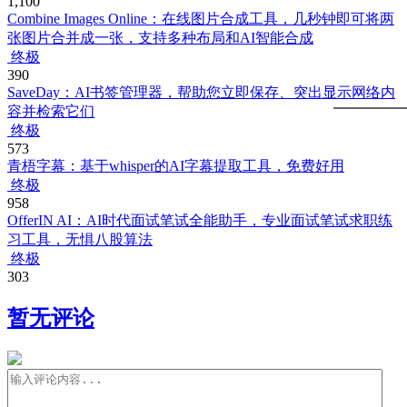
1,100
Combine Images Online：在线图片合成工具，几秒钟即可将两
张图片合并成一张，支持多种布局和AI智能合成
终极
390
SaveDay：AI书签管理器，帮助您立即保存、突出显示网络内
容并检索它们
终极
573
青梧字幕：基于whisper的AI字幕提取工具，免费好用
终极
958
OfferIN AI：AI时代面试笔试全能助手，专业面试笔试求职练
习工具，无惧八股算法
终极
303
暂无评论