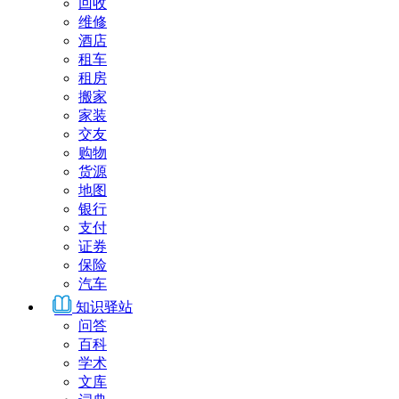
回收
维修
酒店
租车
租房
搬家
家装
交友
购物
货源
地图
银行
支付
证券
保险
汽车
知识驿站
问答
百科
学术
文库