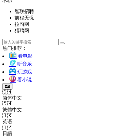
求职
智联招聘
前程无忧
拉勾网
猎聘网
热门推荐：
看电影
听音乐
玩游戏
看小说
🇨🇳
简体中文
🇨🇳
繁體中文
🇺🇸
英语
🇯🇵
日語