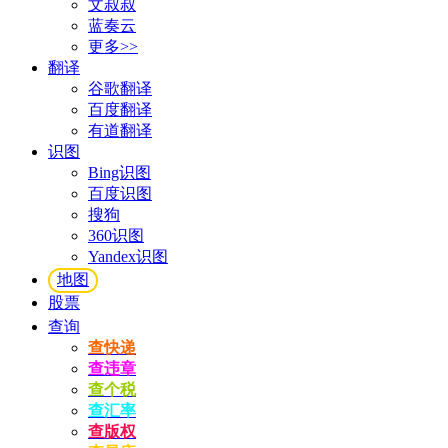
文叔叔
蓝奏云
更多>>
翻译
谷歌翻译
百度翻译
有道翻译
识图
Bing识图
百度识图
搜狗
360识图
Yandex识图
地图
股票
查询
查快递
查违章
查个税
查汇率
查版权