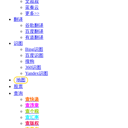
文叔叔
蓝奏云
更多>>
翻译
谷歌翻译
百度翻译
有道翻译
识图
Bing识图
百度识图
搜狗
360识图
Yandex识图
地图
股票
查询
查快递
查违章
查个税
查汇率
查版权