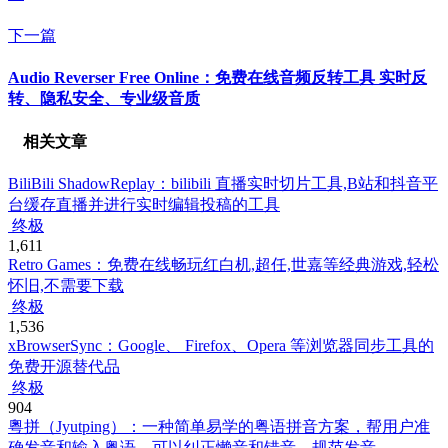
下一篇
Audio Reverser Free Online：免费在线音频反转工具 实时反
转、隐私安全、专业级音质
相关文章
BiliBili ShadowReplay：bilibili 直播实时切片工具,B站和抖音平
台缓存直播并进行实时编辑投稿的工具
终极
1,611
Retro Games：免费在线畅玩红白机,超任,世嘉等经典游戏,轻松
怀旧,不需要下载
终极
1,536
xBrowserSync：Google、 Firefox、Opera 等浏览器同步工具的
免费开源替代品
终极
904
粵拼（Jyutping）：一种简单易学的粤语拼音方案，帮用户准
确发音和输入粤语，可以纠正懒音和错音，规范发音