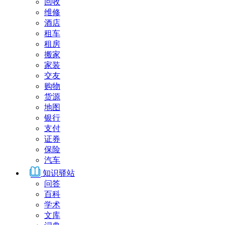
回收
维修
酒店
租车
租房
搬家
家装
交友
购物
货源
地图
银行
支付
证券
保险
汽车
知识驿站
问答
百科
学术
文库