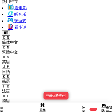
热门推荐：
看电影
听音乐
玩游戏
看小说
🇨🇳
简体中文
🇨🇳
繁體中文
🇺🇸
英语
🇯🇵
日語
🇰🇷
韩语
🇫🇷
法语
登录体验更佳!
🇩🇪
德语
🇪🇸
首
神
电
我
分类
西班牙语
摸