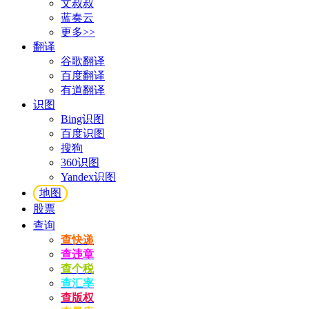
文叔叔
蓝奏云
更多>>
翻译
谷歌翻译
百度翻译
有道翻译
识图
Bing识图
百度识图
搜狗
360识图
Yandex识图
地图
股票
查询
查快递
查违章
查个税
查汇率
查版权