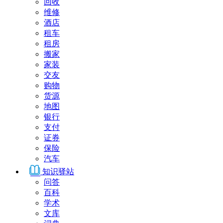
回收
维修
酒店
租车
租房
搬家
家装
交友
购物
货源
地图
银行
支付
证券
保险
汽车
知识驿站
问答
百科
学术
文库