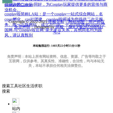
你身边的Cosplay同好，为Cosplay玩家提供更多的宣传与商
cosplay啦二次元
业机会。
cosplay啦简称LA站：是一个cosplay一站式综合网站，名
coser孵化，cos社团建。cosplay啦竭诚为您提供二次元服
Copyright © 2022-2025
终极导航
╎
网站地图
╎
用户协议
务。唯一正版网站，成立2011年，于2019年收购cosplay中
╎
免责声明
╎Designed by
终极
╎
陇ICP备2022000941
国网,与“cosplay啦官网”毫无半点关系，其他同名均为跟
号-2
风，请认真甄别
本站勉强运行: 1483天22小时55分12秒
免责声明：本站上所有网站资料、信息、资源、广告等均取之于
互联网，仅供参考。其真实性、准确性，合法性，均与本站无
关，本站不承担任何相关法律责任。
搜索
工具
社区
生活
求职
搜索
站内