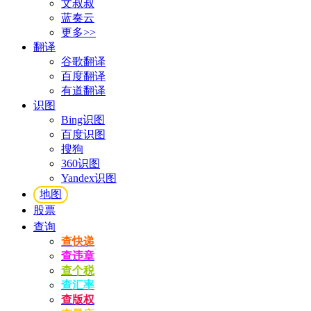
文叔叔
蓝奏云
更多>>
翻译
谷歌翻译
百度翻译
有道翻译
识图
Bing识图
百度识图
搜狗
360识图
Yandex识图
地图
股票
查询
查快递
查违章
查个税
查汇率
查版权