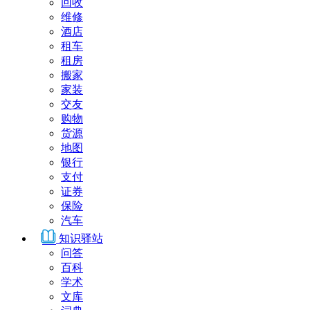
回收
维修
酒店
租车
租房
搬家
家装
交友
购物
货源
地图
银行
支付
证券
保险
汽车
知识驿站
问答
百科
学术
文库