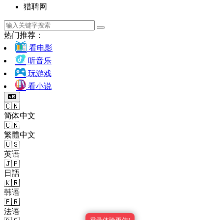
猎聘网
热门推荐：
看电影
听音乐
玩游戏
看小说
🇨🇳
简体中文
🇨🇳
繁體中文
🇺🇸
英语
🇯🇵
日語
🇰🇷
韩语
🇫🇷
法语