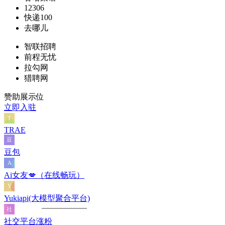
12306
快递100
去哪儿
智联招聘
前程无忧
拉勾网
猎聘网
赞助展示位
立即入驻
TRAE
豆包
Ai女友💋（在线畅玩）
Yukiapi(大模型聚合平台)
社交平台涨粉