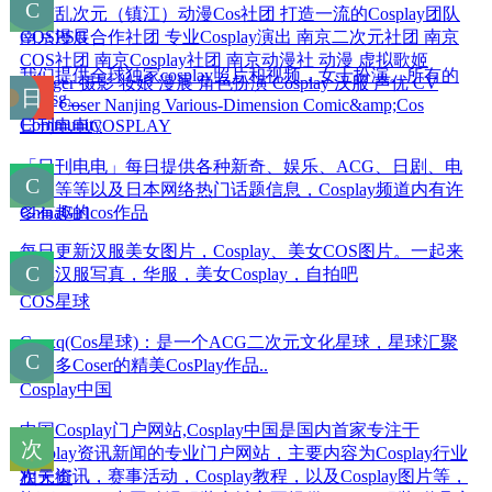
南京乱次元（镇江）动漫Cos社团 打造一流的Cosplay团队
南京漫展合作社团 专业Cosplay演出 南京二次元社团 南京
COSPSG
COS社团 南京Cosplay社团 南京动漫社 动漫 虚拟歌姬
我们提供全球独家cosplay照片和视频，女士扮演。所有的
Vsinger 摄影 妆娘 漫展 角色扮演 Cosplay 汉服 声优 CV
cospsg。
COS Coser Nanjing Various-Dimension Comic&amp;Cos
Community
日刊电电COSPLAY
「日刊电电」每日提供各种新奇、娱乐、ACG、日剧、电
影…等等以及日本网络热门话题信息，Cosplay频道内有许
多有趣的cos作品
ChinaGirl
每日更新汉服美女图片，Cosplay、美女COS图片。一起来
分享汉服写真，华服，美女Cosplay，自拍吧
COS星球
Cosxq(Cos星球)：是一个ACG二次元文化星球，星球汇聚
了众多Coser的精美CosPlay作品..
Cosplay中国
中国Cosplay门户网站,Cosplay中国是国内首家专注于
Cosplay资讯新闻的专业门户网站，主要内容为Cosplay行业
相关资讯，赛事活动，Cosplay教程，以及Cosplay图片等，
次元街