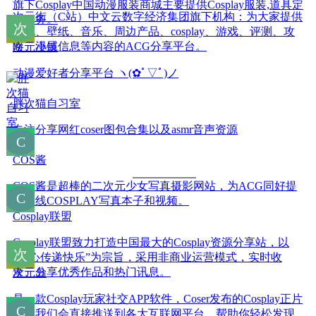
旗下Cosplay中国动漫服装商城主要提供Cosplay服装,道具定
次元街（C站）中文云数字经济集团旗下机构：为大家提供
做服务。
资讯、壁纸、音乐、周边产品、cosplay、游戏、评测、攻
略、漫展信息等内容的ACG分享平台。
次元小镇
动漫爱好者分享平台 ヽ(✿ﾟ▽ﾟ)ノ
胖次猫自习室
专注分享网红coser图包合集以及asmr音声资源
COS酱
COS酱是超棒的二次元少女写真摄影网站，为ACG同好提
供在线COSPLAY写真本子和视频。
Cosplay联盟
Cosplay联盟致力打造中国最大的Cosplay资源分享站，以
“用心传递快乐”为宗旨，采用非商业运营模式，实时收
录、分享优秀作品和热门讯息。
次元岛
是一款Cosplay玩家社交APP软件，Coser发布的Cosplay正片
作品我们会直接推送到各大互联网平台，帮助你轻松发现