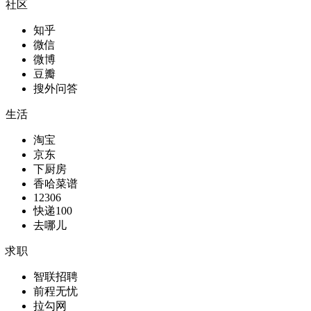
社区
知乎
微信
微博
豆瓣
搜外问答
生活
淘宝
京东
下厨房
香哈菜谱
12306
快递100
去哪儿
求职
智联招聘
前程无忧
拉勾网