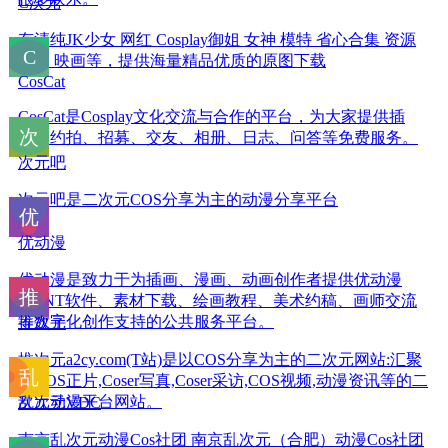
C次元
有清纯JK少女 网红 Cosplay御姐 女神 模特 省心合集 资源
秀人 映画等，提供海量精品优质的原图下载
CosCat
CosCat是Cosplay文化交流与合作的平台，为大家提供插
画、约拍、招募、交友、相册、日志、问答等免费服务。
次元吧
次元吧是二次元COS分享为主的动漫分享平台
优动漫
优动漫是致⼒于为插画、漫画、动画创作者提供优动漫
PAINT软件、素材下载、绘画教程、美术约稿、画师交流
等数字化创作⽀持的公共服务平台。
推次元
推次元a2cy.com(T站)是以COS分享为主的二次元网站:汇聚
有COS正片,Coser写真,Coser采访,COS视频,动漫资讯等的二
次元动漫平台网站。
乱次元VDC
南京乱次元动漫Cos社团 南京乱次元（合肥）动漫Cos社团