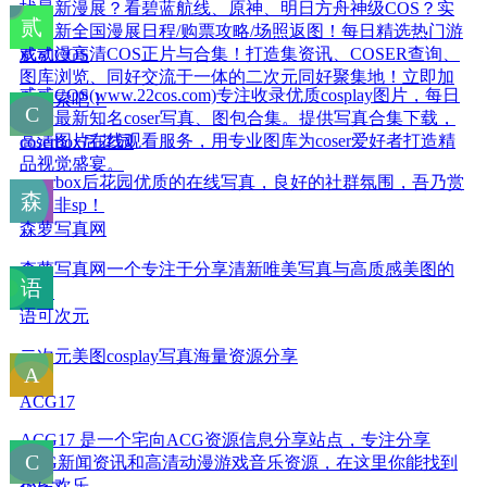
找最新漫展？看碧蓝航线、原神、明日方舟神级COS？实
时更新全国漫展日程/购票攻略/场照返图！每日精选热门游
戏动漫高清COS正片与合集！打造集资讯、COSER查询、
贰贰COS
图库浏览、同好交流于一体的二次元同好聚集地！立即加
贰贰COS(www.22cos.com)专注收录优质cosplay图片，每日
入探索吧！
更新最新知名coser写真、图包合集。提供写真合集下载，
高清图片在线观看服务，用专业图库为coser爱好者打造精
coserbox后花园
品视觉盛宴。
coserbox后花园优质的在线写真，良好的社群氛围，吾乃赏
美，非sp！
森萝写真网
森萝写真网一个专注于分享清新唯美写真与高质感美图的
平台
语可次元
二次元美图cosplay写真海量资源分享
ACG17
ACG17 是一个宅向ACG资源信息分享站点，专注分享
ACG新闻资讯和高清动漫游戏音乐资源，在这里你能找到
很多欢乐。