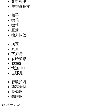
死链检测
关键词挖掘
知乎
微信
微博
豆瓣
搜外问答
淘宝
京东
下厨房
香哈菜谱
12306
快递100
去哪儿
智联招聘
前程无忧
拉勾网
猎聘网
赞助展示位