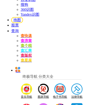
搜狗
360识图
Yandex识图
地图
股票
查询
查快递
查违章
查个税
查汇率
查版权
查星座
终极导航 分类大全
音乐导航
图床导航
电子书导航
法律导航