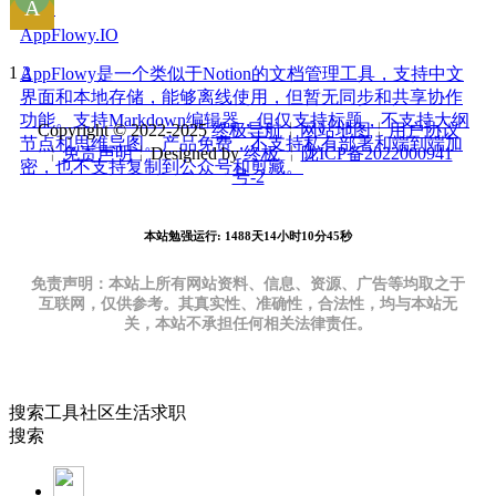
等。
AppFlowy.IO
1
2
AppFlowy是一个类似于Notion的文档管理工具，支持中文
界面和本地存储，能够离线使用，但暂无同步和共享协作
功能。支持Markdown编辑器，但仅支持标题，不支持大纲
Copyright © 2022-2025
终极导航
╎
网站地图
╎
用户协议
节点和思维导图。产品免费，不支持私有部署和端到端加
╎
免责声明
╎Designed by
终极
╎
陇ICP备2022000941
密，也不支持复制到公众号和剪藏。
号-2
本站勉强运行: 1488天14小时10分46秒
免责声明：本站上所有网站资料、信息、资源、广告等均取之于
互联网，仅供参考。其真实性、准确性，合法性，均与本站无
关，本站不承担任何相关法律责任。
搜索
工具
社区
生活
求职
搜索