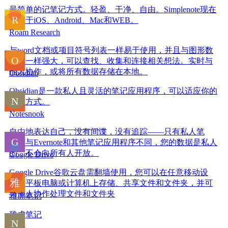
最简单的记笔记方式。轻盈、干净、自由。Simplenote现在
可用于iOS、Android、Mac和WEB。
Roam Research
与word文档或项目符号列表一样易于使用，并且与图形数
据库一样强大，可以查找、收集和连接相关想法。实时与
他人协作，或将所有数据存储在本地。
Obsidian
Obsidian是一款私人且灵活的笔记应用程序，可以适应你的
思维方式。
Notesnook
自由地表达自己，没有间谍，没有追踪——只有私人笔
记。与Evernote和其他笔记应用程序不同，您的数据是私人
的，不会向所有人开放。
Google Drive
Google Drive谷歌云盘需翻墙使用，您可以在任意移动设
备、平板电脑或计算机上存储、共享文件和文件夹，并可
与他人协作处理文件和文件夹
雅虎笔记
雅虎笔记