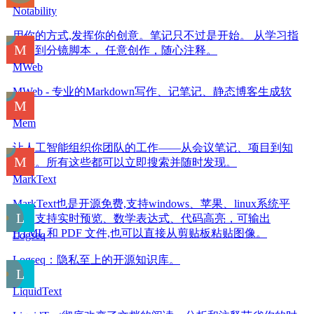
Notability
用你的方式,发挥你的创意。笔记只不过是开始。 从学习指
南，到分镜脚本， 任意创作，随心注释。
MWeb
MWeb - 专业的Markdown写作、记笔记、静态博客生成软
件
Mem
让人工智能组织你团队的工作——从会议笔记、项目到知
识库。所有这些都可以立即搜索并随时发现。
MarkText
MarkText也是开源免费,支持windows、苹果、linux系统平
台，支持实时预览、数学表达式、代码高亮，可输出
HTML 和 PDF 文件,也可以直接从剪贴板粘贴图像。
Logseq
Logseq：隐私至上的开源知识库。
LiquidText