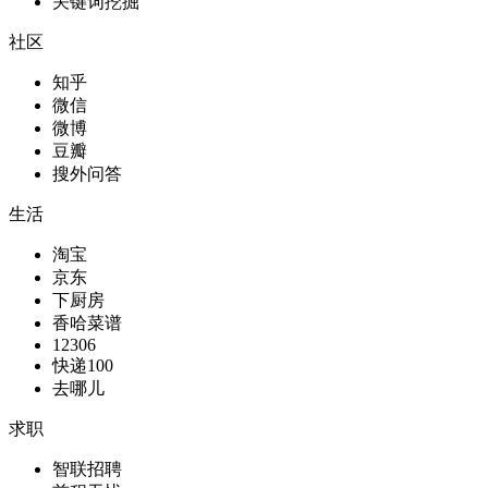
关键词挖掘
社区
知乎
微信
微博
豆瓣
搜外问答
生活
淘宝
京东
下厨房
香哈菜谱
12306
快递100
去哪儿
求职
智联招聘