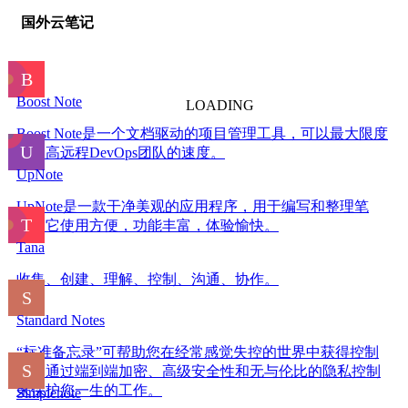
国外云笔记
Boost Note
LOADING
Boost Note是一个文档驱动的项目管理工具，可以最大限度
地提高远程DevOps团队的速度。
UpNote
UpNote是一款干净美观的应用程序，用于编写和整理笔
记。它使用方便，功能丰富，体验愉快。
Tana
收集、创建、理解、控制、沟通、协作。
Standard Notes
“标准备忘录”可帮助您在经常感觉失控的世界中获得控制
权。通过端到端加密、高级安全性和无与伦比的隐私控制
来保护您一生的工作。
Simplenote