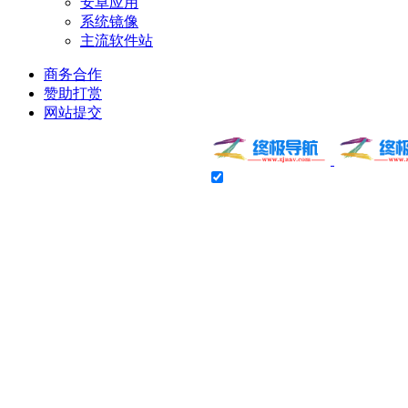
安卓应用
系统镜像
主流软件站
商务合作
赞助打赏
网站提交