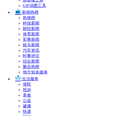
短链接工具
GIF动图工具
新闻热榜
热搜榜
科技新闻
财经新闻
体育新闻
军事新闻
娱乐新闻
汽车资讯
时事评论
综合新闻
聚合热榜
地方知名媒体
生活服务
便民
投诉
美食
公益
健康
快递