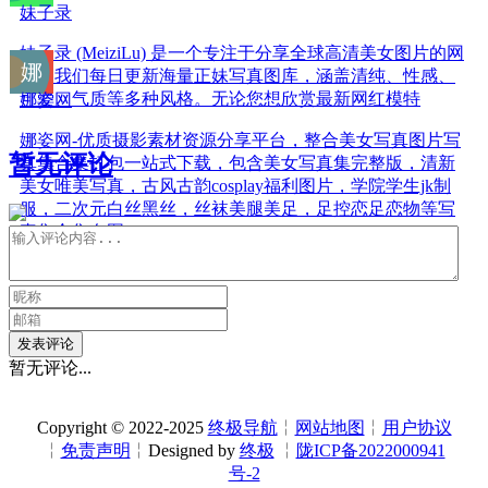
妹子录
妹子录 (MeiziLu) 是一个专注于分享全球高清美女图片的网
站。我们每日更新海量正妹写真图库，涵盖清纯、性感、
可爱、气质等多种风格。无论您想欣赏最新网红模特
娜姿网
娜姿网-优质摄影素材资源分享平台，整合美女写真图片写
暂无评论
真集合集打包一站式下载，包含美女写真集完整版，清新
美女唯美写真，古风古韵cosplay福利图片，学院学生jk制
服，二次元白丝黑丝，丝袜美腿美足，足控恋足恋物等写
真集合集套图。
发表评论
暂无评论...
Copyright © 2022-2025
终极导航
╎
网站地图
╎
用户协议
╎
免责声明
╎Designed by
终极
╎
陇ICP备2022000941
号-2