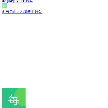
deepkey API中转站
向云Token大模型中转站