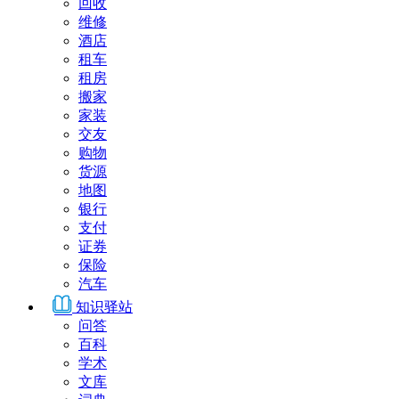
回收
维修
酒店
租车
租房
搬家
家装
交友
购物
货源
地图
银行
支付
证券
保险
汽车
知识驿站
问答
百科
学术
文库