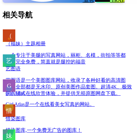
豆包
TRAE
相关导航
（福妹）主题相册
一个专注于美腿的写真网站，丽柜、名模，街拍等等都
有，完全免费，简直就是腿控的福音
艺图语
艺图语是一个美图图库网站，收录了各种好看的高清图
片。全部都是无水印、原创美图作品套图。超清4K、极致
的沉浸式在线欣赏体验，并提供无损原图网盘下载。
Girl Atlas
Girl Atlas是一个在线看美女写真的网站。
惜染图库
惜染图库,一个免费无广告的图库！