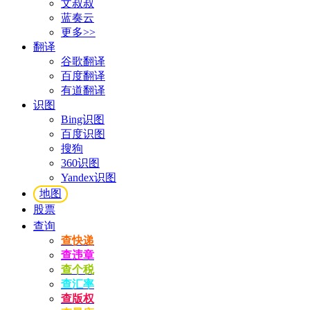
文叔叔
蓝奏云
更多>>
翻译
谷歌翻译
百度翻译
有道翻译
识图
Bing识图
百度识图
搜狗
360识图
Yandex识图
地图
股票
查询
查快递
查违章
查个税
查汇率
查版权