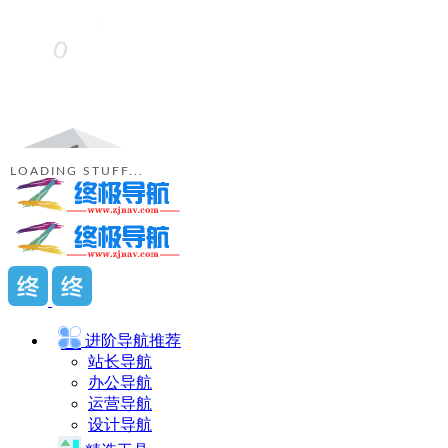
LOADING STUFF...
进阶导航
推荐
站长导航
办公导航
运营导航
设计导航