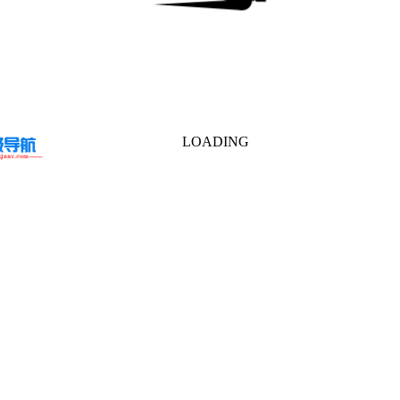
LOADING