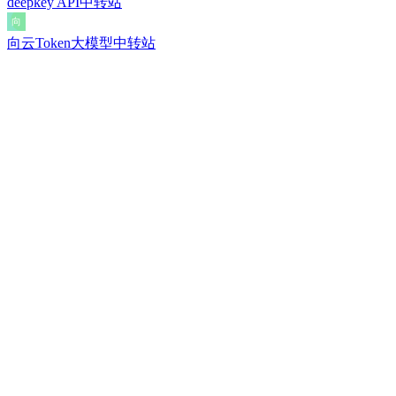
deepkey API中转站
向云Token大模型中转站