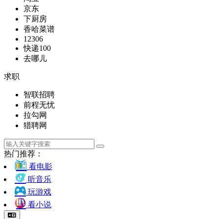
京东
下厨房
香哈菜谱
12306
快递100
去哪儿
求职
智联招聘
前程无忧
拉勾网
猎聘网
热门推荐：
看电影
听音乐
玩游戏
看小说