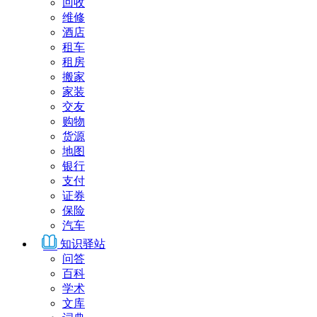
回收
维修
酒店
租车
租房
搬家
家装
交友
购物
货源
地图
银行
支付
证券
保险
汽车
知识驿站
问答
百科
学术
文库