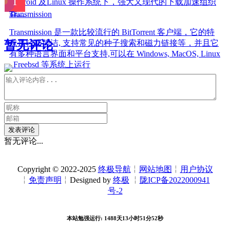
Android 及Linux 操作系统下，强大又现代的下载加速组织
器。
Transmission
Transmission 是一款比较流行的 BitTorrent 客户端，它的特
点是轻巧简洁, 支持常见的种子搜索和磁力链接等，并且它
暂无评论
有多种语言界面和平台支持,可以在 Windows, MacOS, Linux
, Freebsd 等系统上运行
发表评论
暂无评论...
Copyright © 2022-2025
终极导航
╎
网站地图
╎
用户协议
╎
免责声明
╎Designed by
终极
╎
陇ICP备2022000941
号-2
本站勉强运行: 1488天13小时51分53秒