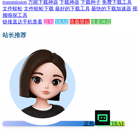
transmission
万能下载神器
下载神器
下载种子
免费下载工具
文件蜈蚣
文件蜈蚣下载
最好的下载工具
最快的下载加速器
视
频嗅探工具
链接直达
手机查看
豆包
TRAE
终极驿站
搜索神器
站长推荐
豆包
TRAE