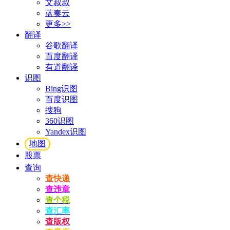
文叔叔
蓝奏云
更多>>
翻译
谷歌翻译
百度翻译
有道翻译
识图
Bing识图
百度识图
搜狗
360识图
Yandex识图
地图
股票
查询
查快递
查违章
查个税
查汇率
查版权