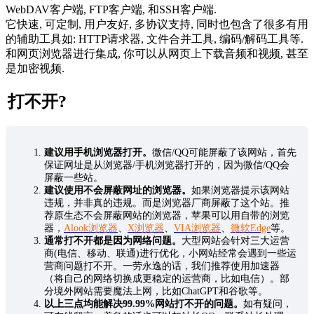
WebDAV客户端, FTP客户端, 和SSH客户端.
它快速, 可定制, 用户友好, 多协议支持, 同时也包含了很多有用
的辅助工具如: HTTP请求器, 文件合并工具, 编码/解码工具等.
和网页浏览器进行集成, 你可以从网页上下载音频和视频, 甚至
是加密视频.
打不开?
建议用手机浏览器打开。
微信/QQ可能屏蔽了该网站，首先
保证网址是从浏览器/手机浏览器打开的，因为微信/QQ会
屏蔽一些站。
建议使用不会屏蔽网址的浏览器。
如果浏览器提示该网站
违规，并非真的违规。而是浏览器厂商屏蔽了这个站。推
荐原生态不会屏蔽网站的浏览器，苹果可以用自带的浏览
器，
Alook浏览器
、
X浏览器
、
VIA浏览器
、
微软Edge
等。
通常打不开都是因为网络问题。
大型网站会针对三大运营
商(电信、移动、联通)进行优化，小网站经常会遇到一些运
营商问题打不开。一劳永逸的话，我们推荐使用加速器
（将自己的网络切换成更稳定的运营商，比如电信）。部
分境外网站需要魔法上网，比如ChatGPT和谷歌等。
以上三点均能解决99.99%网站打不开的问题。
如有疑问，