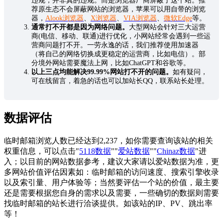
违规，并非真的违规。而是浏览器厂商屏蔽了这个站。推
荐原生态不会屏蔽网站的浏览器，苹果可以用自带的浏览
器，
Alook浏览器
、
X浏览器
、
VIA浏览器
、
微软Edge
等。
通常打不开都是因为网络问题。
大型网站会针对三大运营
商(电信、移动、联通)进行优化，小网站经常会遇到一些运
营商问题打不开。一劳永逸的话，我们推荐使用加速器
（将自己的网络切换成更稳定的运营商，比如电信）。部
分境外网站需要魔法上网，比如ChatGPT和谷歌等。
以上三点均能解决99.99%网站打不开的问题。
如有疑问，
可在线留言，着急的话也可以加站长QQ，联系站长处理。
数据评估
临时邮箱浏览人数已经达到2,237，如你需要查询该站的相关
权重信息，可以点击"
5118数据
""
爱站数据
""
Chinaz数据
"进
入；以目前的网站数据参考，建议大家请以爱站数据为准，更
多网站价值评估因素如：临时邮箱的访问速度、搜索引擎收录
以及索引量、用户体验等；当然要评估一个站的价值，最主要
还是需要根据您自身的需求以及需要，一些确切的数据则需要
找临时邮箱的站长进行洽谈提供。如该站的IP、PV、跳出率
等！