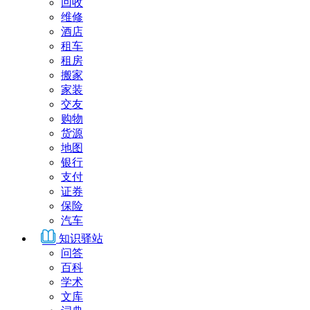
回收
维修
酒店
租车
租房
搬家
家装
交友
购物
货源
地图
银行
支付
证券
保险
汽车
知识驿站
问答
百科
学术
文库