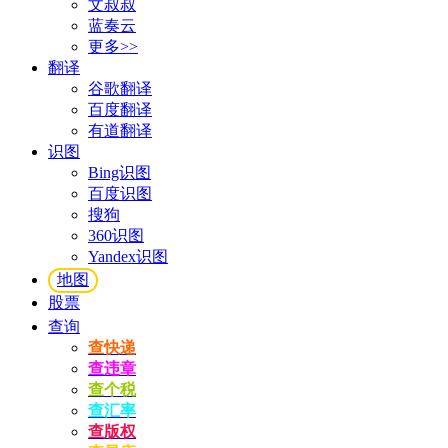
文叔叔
蓝奏云
更多>>
翻译
谷歌翻译
百度翻译
有道翻译
识图
Bing识图
百度识图
搜狗
360识图
Yandex识图
地图
股票
查询
查快递
查违章
查个税
查汇率
查版权