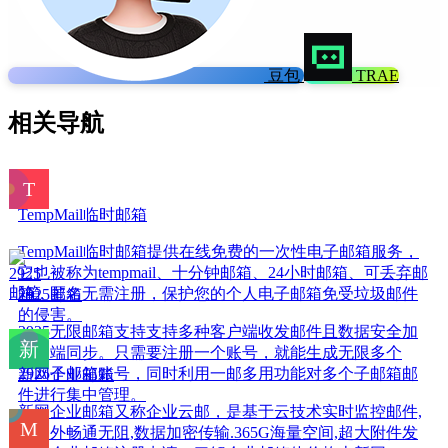
豆包
TRAE
相关导航
TempMail临时邮箱
TempMail临时邮箱提供在线免费的一次性电子邮箱服务，
它也被称为tempmail、十分钟邮箱、24小时邮箱、可丢弃邮
箱，匿名无需注册，保护您的个人电子邮箱免受垃圾邮件
2925邮箱
的侵害。
2925无限邮箱支持支持多种客户端收发邮件且数据安全加
密多端同步。只需要注册一个账号，就能生成无限多个
2925子邮箱账号，同时利用一邮多用功能对多个子邮箱邮
新网企业邮箱
件进行集中管理。
新网企业邮箱又称企业云邮，是基于云技术实时监控邮件,
海内外畅通无阻,数据加密传输.365G海量空间,超大附件发