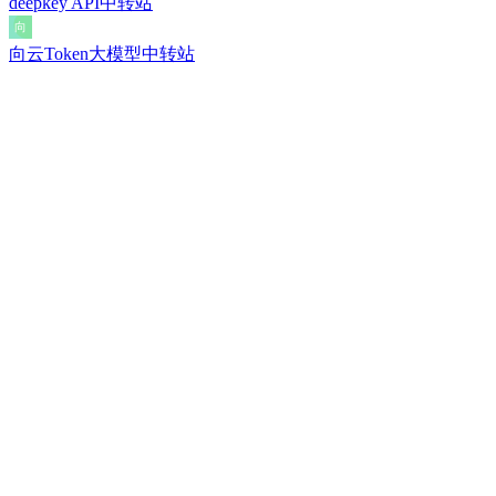
deepkey API中转站
向云Token大模型中转站