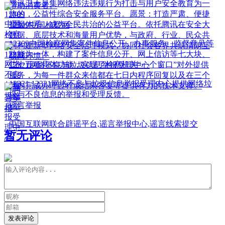
腾讯卫士是集网络违法违规行为打击与用户安全教育为一
帮助消费者。
体的，公益性综合安全服务平台。愿景：打造严肃、便捷
举报体系，成为全民共治的公益平台。依托腾讯在安全大
12309中国检察网
数据、底层技术和海量用户优势，与政府、行业、民众共
12309中国检察网集案件信息公开、办事服务、监督意见等
同构建新型网络安全治理模式，协同社会各界共筑清朗互
功能为一体，构建了案件信息公开、网上信访等七大块、
联网环境。
二十五项具体功能，实现了检察机关“一个窗口”对外提供
12321网络不良与垃圾信息举报受理中心
服务，为每一件群众来信都在七日内程序回复以及在三个
12321,12321网络不良与垃圾信息举报受理中心提供网络垃
月内完成办理过程或结果答复等提供有力的技术支撑。
圾与不良信息的举报和受理反馈。
谣言举报
中国互联网联合辟谣平台,谣言举报中心,谣言线索提交
暂无评论
发表评论