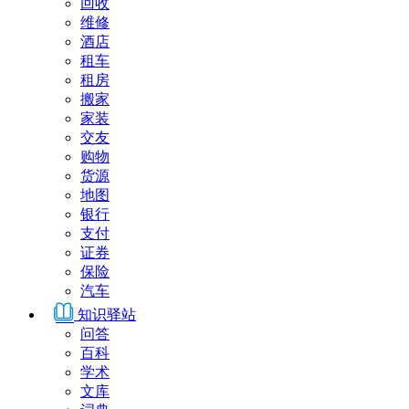
回收
维修
酒店
租车
租房
搬家
家装
交友
购物
货源
地图
银行
支付
证券
保险
汽车
知识驿站
问答
百科
学术
文库