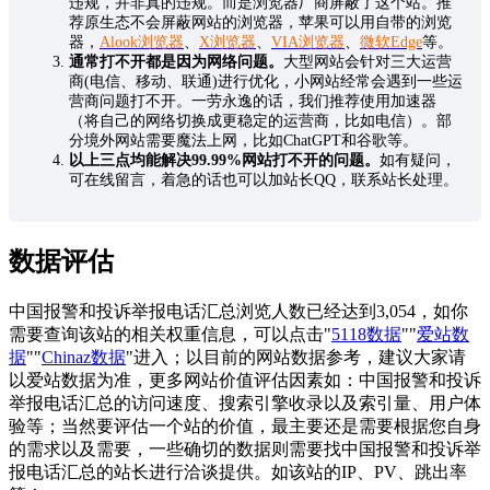
违规，并非真的违规。而是浏览器厂商屏蔽了这个站。推
荐原生态不会屏蔽网站的浏览器，苹果可以用自带的浏览
器，
Alook浏览器
、
X浏览器
、
VIA浏览器
、
微软Edge
等。
通常打不开都是因为网络问题。
大型网站会针对三大运营
商(电信、移动、联通)进行优化，小网站经常会遇到一些运
营商问题打不开。一劳永逸的话，我们推荐使用加速器
（将自己的网络切换成更稳定的运营商，比如电信）。部
分境外网站需要魔法上网，比如ChatGPT和谷歌等。
以上三点均能解决99.99%网站打不开的问题。
如有疑问，
可在线留言，着急的话也可以加站长QQ，联系站长处理。
数据评估
中国报警和投诉举报电话汇总浏览人数已经达到3,054，如你
需要查询该站的相关权重信息，可以点击"
5118数据
""
爱站数
据
""
Chinaz数据
"进入；以目前的网站数据参考，建议大家请
以爱站数据为准，更多网站价值评估因素如：中国报警和投诉
举报电话汇总的访问速度、搜索引擎收录以及索引量、用户体
验等；当然要评估一个站的价值，最主要还是需要根据您自身
的需求以及需要，一些确切的数据则需要找中国报警和投诉举
报电话汇总的站长进行洽谈提供。如该站的IP、PV、跳出率