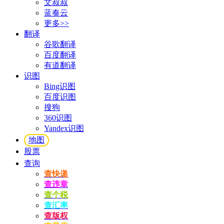
文叔叔
蓝奏云
更多>>
翻译
谷歌翻译
百度翻译
有道翻译
识图
Bing识图
百度识图
搜狗
360识图
Yandex识图
地图
股票
查询
查快递
查违章
查个税
查汇率
查版权