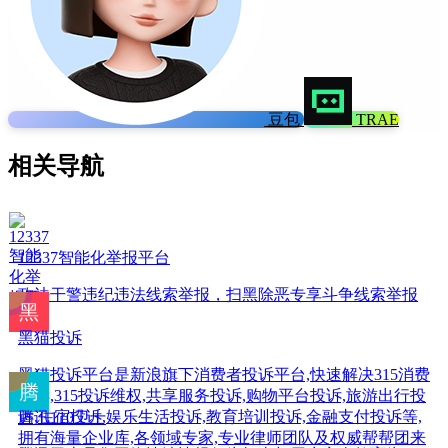
豆包
TRAE
相关导航
12337智能化举报平台
政法干警违纪违法线索举报，扫黑除恶专享斗争线索举报
黑猫投诉
黑猫投诉平台是新浪旗下消费者投诉平台,快速解决315消费
投诉,315投诉维权,共享服务投诉,购物平台投诉,旅游出行投
诉,住宿投诉,娱乐生活投诉,教育培训投诉,金融支付投诉等,
腾讯110卫士
拥有海量企业库,各领域专家,专业律师团队及权威帮帮团来