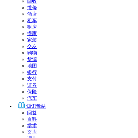
回收
维修
酒店
租车
租房
搬家
家装
交友
购物
货源
地图
银行
支付
证券
保险
汽车
知识驿站
问答
百科
学术
文库