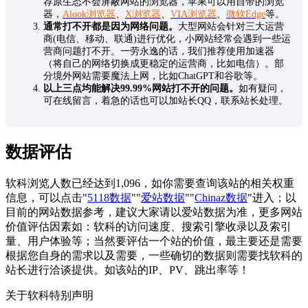
荐原生态不会屏蔽网站的浏览器，苹果可以用自带的浏览
器，
Alook浏览器
、
X浏览器
、
VIA浏览器
、
微软Edge
等。
通常打不开都是因为网络问题。
大型网站会针对三大运营
商(电信、移动、联通)进行优化，小网站经常会遇到一些运
营商问题打不开。一劳永逸的话，我们推荐使用加速器
（将自己的网络切换成更稳定的运营商，比如电信）。部
分境外网站需要魔法上网，比如ChatGPT和谷歌等。
以上三点均能解决99.99%网站打不开的问题。
如有疑问，
可在线留言，着急的话也可以加站长QQ，联系站长处理。
数据评估
软科浏览人数已经达到1,096，如你需要查询该站的相关权重
信息，可以点击"
5118数据
""
爱站数据
""
Chinaz数据
"进入；以
目前的网站数据参考，建议大家请以爱站数据为准，更多网站
价值评估因素如：软科的访问速度、搜索引擎收录以及索引
量、用户体验等；当然要评估一个站的价值，最主要还是需要
根据您自身的需求以及需要，一些确切的数据则需要找软科的
站长进行洽谈提供。如该站的IP、PV、跳出率等！
关于软科
特别声明