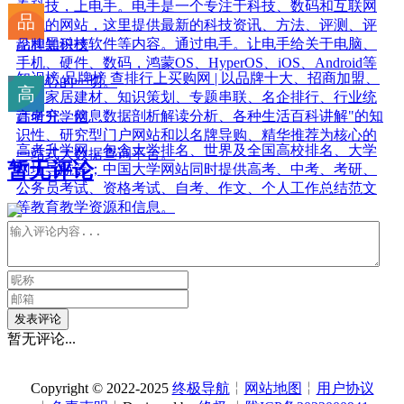
看科技，上电手。电手是一个专注于科技、数码和互联网
领域的网站，这里提供最新的科技资讯、方法、评测、评
论和黑科技软件等内容。通过电手。让电手给关于电脑、
品牌知识榜
手机、硬件、数码，鸿蒙OS、HyperOS、iOS、Android等
知识榜 品牌榜 查排行上买购网 | 以品牌十大、招商加盟、
你关心的一切。
装修家居建材、知识策划、专题串联、名企排行、行业统
计研究、信息数据剖析解读分析、各种生活百科讲解"的知
高考升学网
识性、研究型门户网站和以名牌导购、精华推荐为核心的
高考升学网，包含大学排名、世界及全国高校排名、大学
一站式大数据查询平台。
暂无评论
网址导航等；中国大学网站同时提供高考、中考、考研、
公务员考试、资格考试、自考、作文、个人工作总结范文
等教育教学资源和信息。
发表评论
暂无评论...
Copyright © 2022-2025
终极导航
╎
网站地图
╎
用户协议