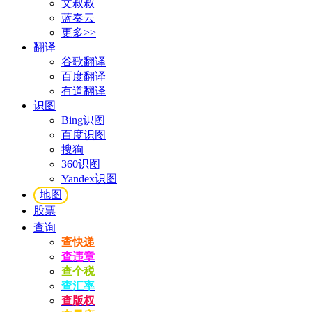
文叔叔
蓝奏云
更多>>
翻译
谷歌翻译
百度翻译
有道翻译
识图
Bing识图
百度识图
搜狗
360识图
Yandex识图
地图
股票
查询
查快递
查违章
查个税
查汇率
查版权