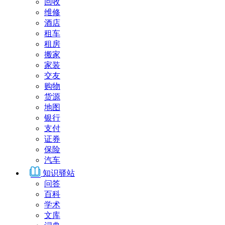
回收
维修
酒店
租车
租房
搬家
家装
交友
购物
货源
地图
银行
支付
证券
保险
汽车
知识驿站
问答
百科
学术
文库