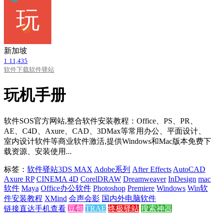
新加坡
1
11,435
软件下载
软件驿站
玩机手册
软件SOS官方网站,整合软件安装教程：Office、PS、PR、
AE、C4D、Axure、CAD、3DMax等常用办公、平面设计、
室内设计软件等商业软件激活,提供Windows和Mac版本免费下
载资源、安装使用...
标签：
软件驿站
3DS MAX
Adobe系列
After Effects
AutoCAD
Axure RP
CINEMA 4D
CorelDRAW
Dreamweaver
InDesign
mac
软件
Maya
Office办公软件
Photoshop
Premiere
Windows
Win软
件安装教程
XMind
会声会影
国内外电脑软件
链接直达
手机查看
豆包
TRAE
终极驿站
搜索神器