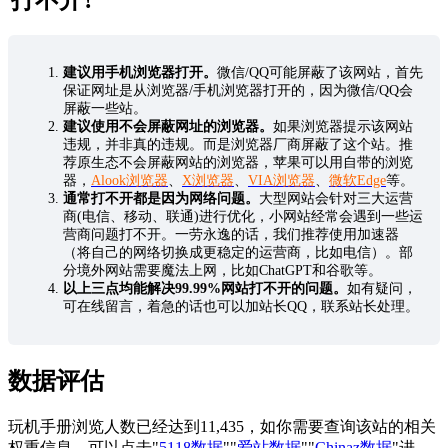
建议用手机浏览器打开。
微信/QQ可能屏蔽了该网站，首先
保证网址是从浏览器/手机浏览器打开的，因为微信/QQ会
屏蔽一些站。
建议使用不会屏蔽网址的浏览器。
如果浏览器提示该网站
违规，并非真的违规。而是浏览器厂商屏蔽了这个站。推
荐原生态不会屏蔽网站的浏览器，苹果可以用自带的浏览
器，
Alook浏览器
、
X浏览器
、
VIA浏览器
、
微软Edge
等。
通常打不开都是因为网络问题。
大型网站会针对三大运营
商(电信、移动、联通)进行优化，小网站经常会遇到一些运
营商问题打不开。一劳永逸的话，我们推荐使用加速器
（将自己的网络切换成更稳定的运营商，比如电信）。部
分境外网站需要魔法上网，比如ChatGPT和谷歌等。
以上三点均能解决99.99%网站打不开的问题。
如有疑问，
可在线留言，着急的话也可以加站长QQ，联系站长处理。
数据评估
玩机手册浏览人数已经达到11,435，如你需要查询该站的相关
权重信息，可以点击"
5118数据
""
爱站数据
""
Chinaz数据
"进