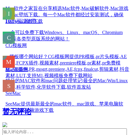
Mac软件之家旨在分享精选Mac软件,Mac破解软件,Mac游戏
和Mac壁纸下载。每一个Mac软件都经过安装测试，确保
100%可以使用。
I tell you 系统下载
一个可以免费下载Windows、Linux、macOS、Chromium
OS等各类型原版系统的网站！
CG模板网
pr模板哪个网站好？CG模板网提供PR模板,pr片头模板,AE
模板,FCPX插件,视频素材,premiere模板,pr素材,pr免费模
板,AE插件,PR,mogrt,premiere,AE,fcpx,finalcut,剪辑素材,抖音
Mac萌新网
素材,LUT,支持M1,视频模板免费下载网站
精品的MAC软件和mac问题处理笔记|最全的Mac/Win/Linux
软件,科学软件,化学软件下载,软件首发站
SeeMac
SeeMac提供最新最全的mac软件、mac游戏、苹果电脑软
件、苹果电脑游戏下载
暂无评论