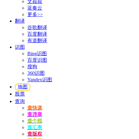
文叔叔
蓝奏云
更多>>
翻译
谷歌翻译
百度翻译
有道翻译
识图
Bing识图
百度识图
搜狗
360识图
Yandex识图
地图
股票
查询
查快递
查违章
查个税
查汇率
查版权