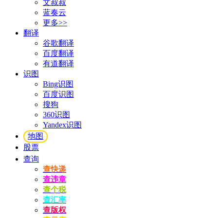
文叔叔
蓝奏云
更多>>
翻译
谷歌翻译
百度翻译
有道翻译
识图
Bing识图
百度识图
搜狗
360识图
Yandex识图
地图
股票
查询
查快递
查违章
查个税
查汇率
查版权