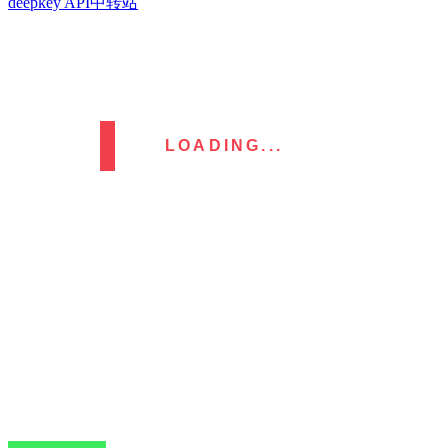
deepkey API中转站
LOADING...