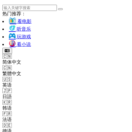
热门推荐：
看电影
听音乐
玩游戏
看小说
🇨🇳
简体中文
🇨🇳
繁體中文
🇺🇸
英语
🇯🇵
日語
🇰🇷
韩语
🇫🇷
法语
🇩🇪
德语