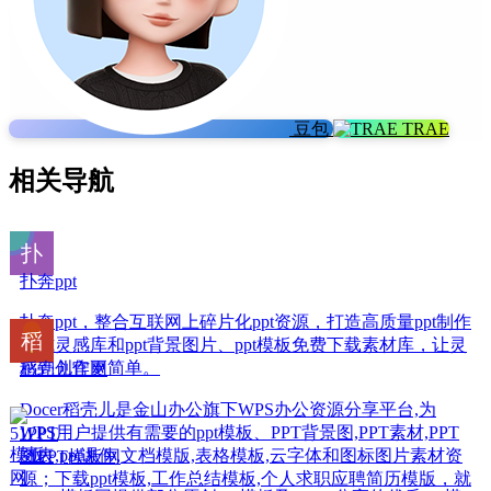
豆包
TRAE
相关导航
扑奔ppt
扑奔ppt，整合互联网上碎片化ppt资源，打造高质量ppt制作
版式灵感库和ppt背景图片、ppt模板免费下载素材库，让灵
感到创作更简单。
稻壳儿官网
Docer稻壳儿是金山办公旗下WPS办公资源分享平台,为
WPS用户提供有需要的ppt模板、PPT背景图,PPT素材,PPT
图表,ppt课件,文档模版,表格模板,云字体和图标图片素材资
51PPT模板网
源；下载ppt模板,工作总结模板,个人求职应聘简历模版，就