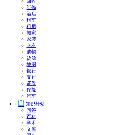
回收
维修
酒店
租车
租房
搬家
家装
交友
购物
货源
地图
银行
支付
证券
保险
汽车
知识驿站
问答
百科
学术
文库