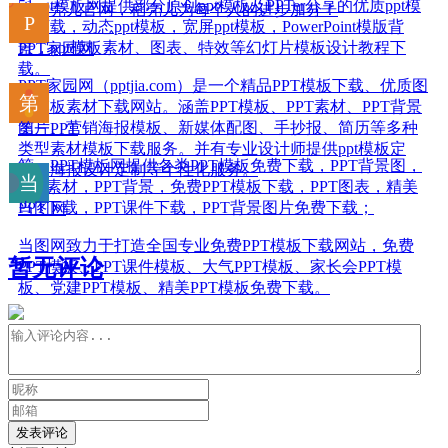
51ppt模板网提供部分原创ppt模板及PPTer分享的优质ppt模
来稻壳儿官网，稻壳儿为每个人的进步加分！
板下载，动态ppt模板，宽屏ppt模板，PowerPoint模版背
景，ppt模板素材、图表、特效等幻灯片模板设计教程下
PPT家园网
载。
PPT家园网（pptjia.com）是一个精品PPT模板下载、优质图
片模板素材下载网站。涵盖PPT模板、PPT素材、PPT背景
图片、营销海报模板、新媒体配图、手抄报、简历等多种
第一PPT
类型素材模板下载服务。并有专业设计师提供ppt模板定
第一PPT模板网提供各类PPT模板免费下载，PPT背景图，
制、海报设计定制等个性化服务。
PPT素材，PPT背景，免费PPT模板下载，PPT图表，精美
PPT下载，PPT课件下载，PPT背景图片免费下载；
当图网
当图网致力于打造全国专业免费PPT模板下载网站，免费
暂无评论
PPT模板、PPT课件模板、大气PPT模板、家长会PPT模
板、党建PPT模板、精美PPT模板免费下载。
发表评论