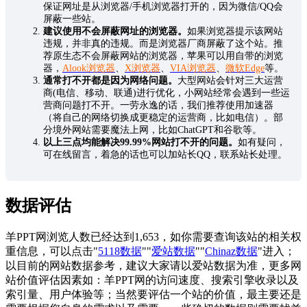
保证网址是从浏览器/手机浏览器打开的，因为微信/QQ会
屏蔽一些站。
建议使用不会屏蔽网址的浏览器。
如果浏览器提示该网站
违规，并非真的违规。而是浏览器厂商屏蔽了这个站。推
荐原生态不会屏蔽网站的浏览器，苹果可以用自带的浏览
器，
Alook浏览器
、
X浏览器
、
VIA浏览器
、
微软Edge
等。
通常打不开都是因为网络问题。
大型网站会针对三大运营
商(电信、移动、联通)进行优化，小网站经常会遇到一些运
营商问题打不开。一劳永逸的话，我们推荐使用加速器
（将自己的网络切换成更稳定的运营商，比如电信）。部
分境外网站需要魔法上网，比如ChatGPT和谷歌等。
以上三点均能解决99.99%网站打不开的问题。
如有疑问，
可在线留言，着急的话也可以加站长QQ，联系站长处理。
数据评估
羊PPT网浏览人数已经达到1,653，如你需要查询该站的相关权
重信息，可以点击"
5118数据
""
爱站数据
""
Chinaz数据
"进入；
以目前的网站数据参考，建议大家请以爱站数据为准，更多网
站价值评估因素如：羊PPT网的访问速度、搜索引擎收录以及
索引量、用户体验等；当然要评估一个站的价值，最主要还是