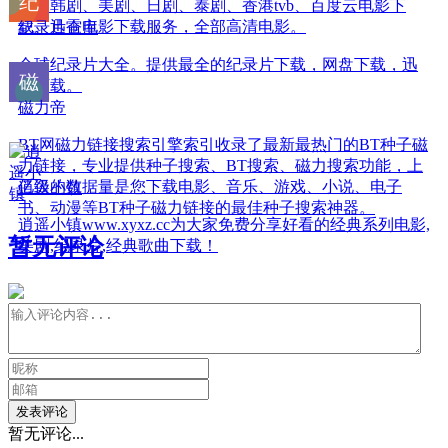
影、韩剧、美剧、日剧、泰剧、香港tvb、百度云电影下
载、迅雷电影下载服务，全部高清电影。
纪录片仓库
全球纪录片大全。提供最全的纪录片下载，网盘下载，迅
雷下载。
磁力帝
BT网磁力链接搜索引擎索引收录了最新最热门的BT种子磁
力链接，专业提供种子搜索、BT搜索、磁力搜索功能，上
亿级的数据量是您下载电影、音乐、游戏、小说、电子
逍遥小镇
书、动漫等BT种子磁力链接的最佳种子搜索神器。
逍遥小镇www.xyxz.cc为大家免费分享好看的经典系列电影,
暂无评论
美剧,纪录片,经典歌曲下载！
发表评论
暂无评论...