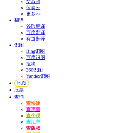
文叔叔
蓝奏云
更多>>
翻译
谷歌翻译
百度翻译
有道翻译
识图
Bing识图
百度识图
搜狗
360识图
Yandex识图
地图
股票
查询
查快递
查违章
查个税
查汇率
查版权