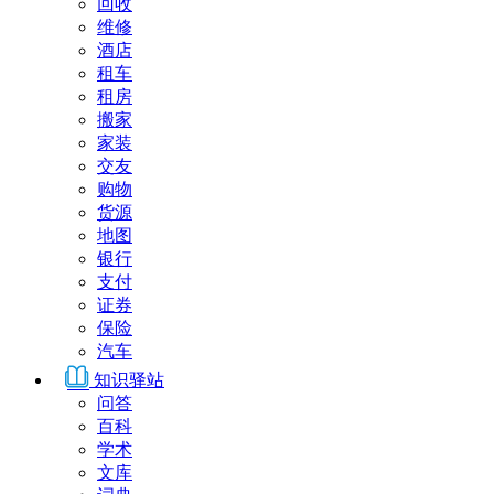
回收
维修
酒店
租车
租房
搬家
家装
交友
购物
货源
地图
银行
支付
证券
保险
汽车
知识驿站
问答
百科
学术
文库