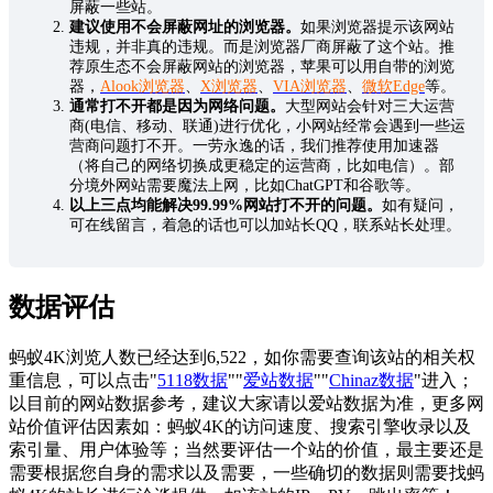
屏蔽一些站。
建议使用不会屏蔽网址的浏览器。
如果浏览器提示该网站
违规，并非真的违规。而是浏览器厂商屏蔽了这个站。推
荐原生态不会屏蔽网站的浏览器，苹果可以用自带的浏览
器，
Alook浏览器
、
X浏览器
、
VIA浏览器
、
微软Edge
等。
通常打不开都是因为网络问题。
大型网站会针对三大运营
商(电信、移动、联通)进行优化，小网站经常会遇到一些运
营商问题打不开。一劳永逸的话，我们推荐使用加速器
（将自己的网络切换成更稳定的运营商，比如电信）。部
分境外网站需要魔法上网，比如ChatGPT和谷歌等。
以上三点均能解决99.99%网站打不开的问题。
如有疑问，
可在线留言，着急的话也可以加站长QQ，联系站长处理。
数据评估
蚂蚁4K浏览人数已经达到6,522，如你需要查询该站的相关权
重信息，可以点击"
5118数据
""
爱站数据
""
Chinaz数据
"进入；
以目前的网站数据参考，建议大家请以爱站数据为准，更多网
站价值评估因素如：蚂蚁4K的访问速度、搜索引擎收录以及
索引量、用户体验等；当然要评估一个站的价值，最主要还是
需要根据您自身的需求以及需要，一些确切的数据则需要找蚂