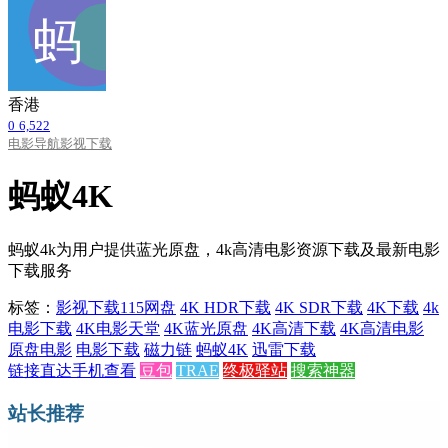
香港
0
6,522
电影导航
影视下载
蚂蚁4K
蚂蚁4k为用户提供蓝光原盘，4k高清电影资源下载及最新电影
下载服务
标签：
影视下载
115网盘
4K HDR下载
4K SDR下载
4K下载
4k
电影下载
4K电影天堂
4K蓝光原盘
4K高清下载
4K高清电影
原盘电影
电影下载
磁力链
蚂蚁4K
迅雷下载
链接直达
手机查看
豆包
TRAE
终极驿站
搜索神器
站长推荐