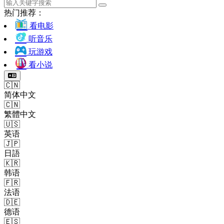
热门推荐：
看电影
听音乐
玩游戏
看小说
🇨🇳
简体中文
🇨🇳
繁體中文
🇺🇸
英语
🇯🇵
日語
🇰🇷
韩语
🇫🇷
法语
🇩🇪
德语
🇪🇸