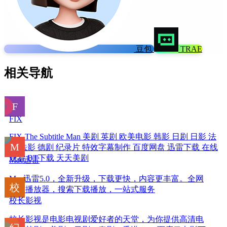
豆包
TRAE
相关导航
FIX
FIX-The Subtitle Man 美剧 英剧 欧美电影 韩影 日剧 日影 法
剧 法影 德剧 纪录片 特效字幕制作 百度网盘 迅雷下载 在线
观看 BT下载 天天美剧
Mac迅雷
Mac迅雷5.0，全新升级，下载更快，内容更丰富。全网
搜、播放器，搜索下载播放，一站式服务
校长影视
校长影视是电影电视剧爱好者的天堂，为你提供高清电