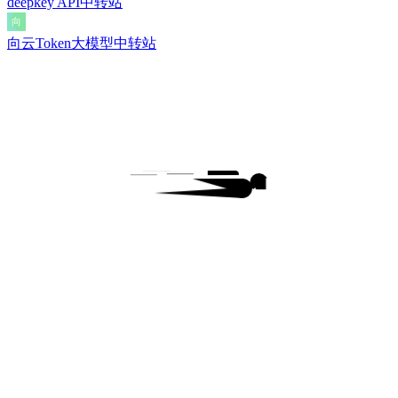
deepkey API中转站
向云Token大模型中转站