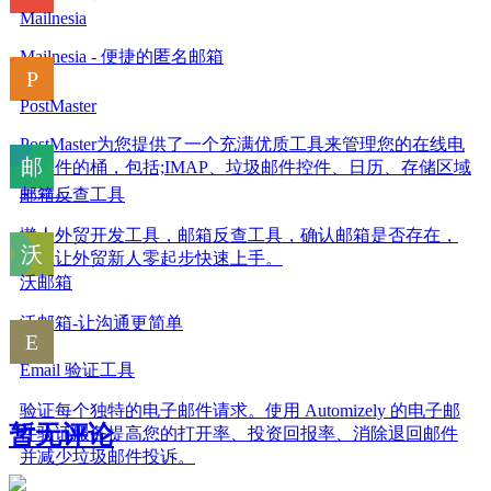
Mailnesia
Mailnesia - 便捷的匿名邮箱
PostMaster
PostMaster为您提供了一个充满优质工具来管理您的在线电
子邮件的桶，包括;IMAP、垃圾邮件控件、日历、存储区域
等等。
邮箱反查工具
懒人外贸开发工具，邮箱反查工具，确认邮箱是否存在，
可以让外贸新人零起步快速上手。
沃邮箱
沃邮箱-让沟通更简单
Email 验证工具
验证每个独特的电子邮件请求。使用 Automizely 的电子邮
暂无评论
件验证服务提高您的打开率、投资回报率、消除退回邮件
并减少垃圾邮件投诉。