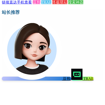
链接直达
手机查看
豆包
TRAE
终极驿站
搜索神器
站长推荐
豆包
TRAE