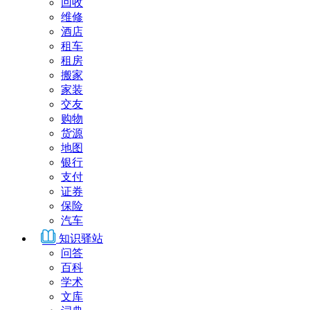
回收
维修
酒店
租车
租房
搬家
家装
交友
购物
货源
地图
银行
支付
证券
保险
汽车
知识驿站
问答
百科
学术
文库