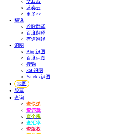
文叔叔
蓝奏云
更多>>
翻译
谷歌翻译
百度翻译
有道翻译
识图
Bing识图
百度识图
搜狗
360识图
Yandex识图
地图
股票
查询
查快递
查违章
查个税
查汇率
查版权