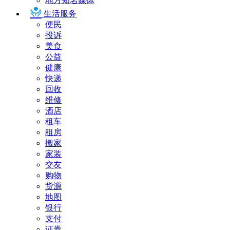
地方知名媒体
生活服务
便民
投诉
美食
公益
健康
快递
回收
维修
酒店
租车
租房
搬家
家装
交友
购物
货源
地图
银行
支付
证券