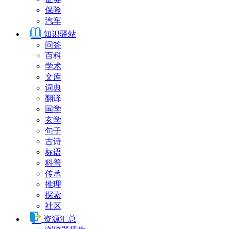
保险
汽车
知识驿站
问答
百科
学术
文库
词典
翻译
国学
玄学
句子
古诗
标语
科普
传承
推理
探索
社区
资源汇总