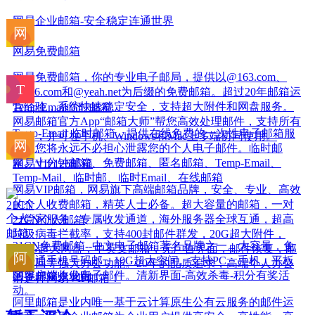
网易企业邮箱-安全稳定连通世界
网易免费邮箱
网易免费邮箱，你的专业电子邮局，提供以@163.com、
@126.com和@yeah.net为后缀的免费邮箱。超过20年邮箱运
营经验，系统快速稳定安全，支持超大附件和网盘服务。
Temp Email临时邮箱
网易邮箱官方App“邮箱大师”帮您高效处理邮件，支持所有
Temp-Email 临时邮箱，提供在线免费的一次性电子邮箱服
邮箱，并可在手机、Windows和Mac上多端协同使用。
务，您将永远不必担心泄露您的个人电子邮件。临时邮
箱、十分钟邮箱、免费邮箱、匿名邮箱、Temp-Email、
网易VIP126邮箱
Temp-Mail、临时邮、临时Email、在线邮箱
网易VIP邮箱，网易旗下高端邮箱品牌，安全、专业、高效
的个人收费邮箱，精英人士必备。超大容量的邮箱，一对
一管家服务，专属收发通道，海外服务器全球互通，超高
21CN个人邮箱
垃圾病毒拦截率，支持400封邮件群发，20G超大附件，
21CN免费邮箱--中文电子邮箱著名品牌之一。大容量，免
128G超大网盘，中英文邮箱，无广告界面，邮件恢复，邮
费开通手机号码邮，10G超大空间。支持PC、手机、平板
件撤回等强大办公功能。20年的品质追求，高端个人办公
的客户端收发电子邮件。清新界面-高效杀毒-积分有奖活
阿里邮箱企业版
请选择网易VIP邮箱！
动。
阿里邮箱是业内唯一基于云计算原生公有云服务的邮件运