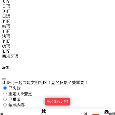
🇺🇸
英语
🇯🇵
日語
🇰🇷
韩语
🇫🇷
法语
🇩🇪
德语
🇪🇸
西班牙语
反馈
让我们一起共建文明社区！您的反馈至关重要！
已失效
重定向&变更
已屏蔽
登录体验更佳!
敏感内容
其他
首
神
电
我