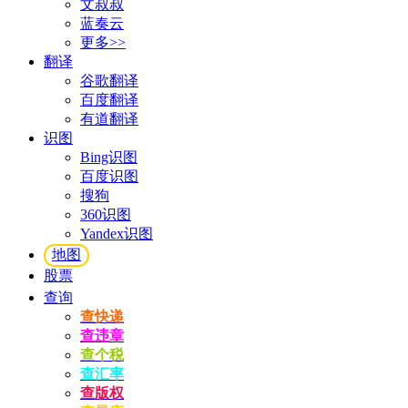
文叔叔
蓝奏云
更多>>
翻译
谷歌翻译
百度翻译
有道翻译
识图
Bing识图
百度识图
搜狗
360识图
Yandex识图
地图
股票
查询
查快递
查违章
查个税
查汇率
查版权