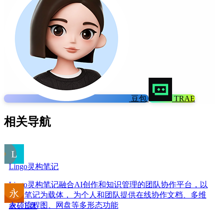
豆包
TRAE
相关导航
Lingo灵构笔记
Lingo灵构笔记融合AI创作和知识管理的团队协作平台，以
云端笔记为载体， 为个人和团队提供在线协作文档、多维
表、流程图、网盘等多形态功能
永硕E盘