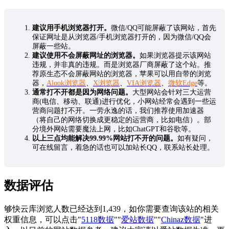
建议用手机浏览器打开。
微信/QQ可能屏蔽了该网站，首先
保证网址是从浏览器/手机浏览器打开的，因为微信/QQ会
屏蔽一些站。
建议使用不会屏蔽网址的浏览器。
如果浏览器提示该网站
违规，并非真的违规。而是浏览器厂商屏蔽了这个站。推
荐原生态不会屏蔽网站的浏览器，苹果可以用自带的浏览
器，
Alook浏览器
、
X浏览器
、
VIA浏览器
、
微软Edge
等。
通常打不开都是因为网络问题。
大型网站会针对三大运营
商(电信、移动、联通)进行优化，小网站经常会遇到一些运
营商问题打不开。一劳永逸的话，我们推荐使用加速器
（将自己的网络切换成更稳定的运营商，比如电信）。部
分境外网站需要魔法上网，比如ChatGPT和谷歌等。
以上三点均能解决99.99%网站打不开的问题。
如有疑问，
可在线留言，着急的话也可以加站长QQ，联系站长处理。
数据评估
够快云库浏览人数已经达到1,439，如你需要查询该站的相关
权重信息，可以点击"
5118数据
""
爱站数据
""
Chinaz数据
"进