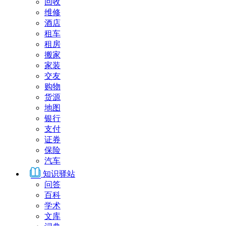
回收
维修
酒店
租车
租房
搬家
家装
交友
购物
货源
地图
银行
支付
证券
保险
汽车
知识驿站
问答
百科
学术
文库