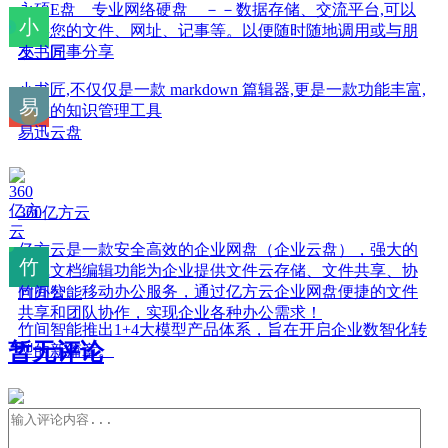
永硕E盘 专业网络硬盘 －－数据存储、交流平台,可以
保存您的文件、网址、记事等。以便随时随地调用或与朋
友、同事分享
小书匠
小书匠,不仅仅是一款 markdown 篇辑器,更是一款功能丰富,
强大的知识管理工具
易迅云盘
360亿方云
亿方云是一款安全高效的企业网盘（企业云盘），强大的
在线文档编辑功能为企业提供文件云存储、文件共享、协
同办公、移动办公服务，通过亿方云企业网盘便捷的文件
竹间智能
共享和团队协作，实现企业各种办公需求！
竹间智能推出1+4大模型产品体系，旨在开启企业数智化转
暂无评论
型的新篇章。