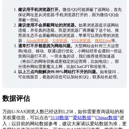
建议用手机浏览器打开。
微信/QQ可能屏蔽了该网站，首先
保证网址是从浏览器/手机浏览器打开的，因为微信/QQ会
屏蔽一些站。
建议使用不会屏蔽网址的浏览器。
如果浏览器提示该网站
违规，并非真的违规。而是浏览器厂商屏蔽了这个站。推
荐原生态不会屏蔽网站的浏览器，苹果可以用自带的浏览
器，
Alook浏览器
、
X浏览器
、
VIA浏览器
、
微软Edge
等。
通常打不开都是因为网络问题。
大型网站会针对三大运营
商(电信、移动、联通)进行优化，小网站经常会遇到一些运
营商问题打不开。一劳永逸的话，我们推荐使用加速器
（将自己的网络切换成更稳定的运营商，比如电信）。部
分境外网站需要魔法上网，比如ChatGPT和谷歌等。
以上三点均能解决99.99%网站打不开的问题。
如有疑问，
可在线留言，着急的话也可以加站长QQ，联系站长处理。
数据评估
万由U-NAS浏览人数已经达到1,258，如你需要查询该站的相
关权重信息，可以点击"
5118数据
""
爱站数据
""
Chinaz数据
"进
入；以目前的网站数据参考，建议大家请以爱站数据为准，更