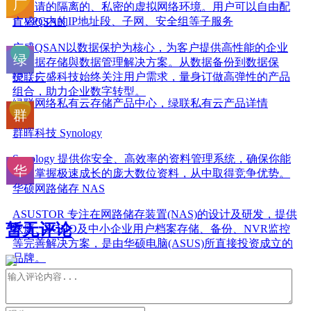
上申请的隔离的、私密的虚拟网络环境。用户可以自由配
置VPC内的IP地址段、子网、安全组等子服务
广盛QSAN
广盛QSAN以数据保护为核心，为客户提供高性能的企业
级数据存储與数据管理解决方案。从数据备份到数据保
护，广盛科技始终关注用户需求，量身订做高弹性的产品
绿联云
组合，助力企业数字转型。
绿联网络私有云存储产品中心，绿联私有云产品详情
群晖科技 Synology
Synology 提供你安全、高效率的资料管理系统，确保你能
从容掌握极速成长的庞大数位资料，从中取得竞争优势。
华硕网路储存 NAS
ASUSTOR 专注在网路储存装置(NAS)的设计及研发，提供
暂无评论
家庭、SOHO及中小企业用户档案存储、备份、NVR监控
等完善解决方案，是由华硕电脑(ASUS)所直接投资成立的
品牌。