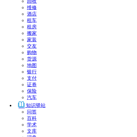
回收
维修
酒店
租车
租房
搬家
家装
交友
购物
货源
地图
银行
支付
证券
保险
汽车
知识驿站
问答
百科
学术
文库