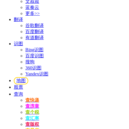
文叔叔
蓝奏云
更多>>
翻译
谷歌翻译
百度翻译
有道翻译
识图
Bing识图
百度识图
搜狗
360识图
Yandex识图
地图
股票
查询
查快递
查违章
查个税
查汇率
查版权