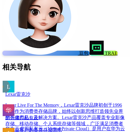
豆包
TRAE
相关导航
Lexar雷克沙
Lexar Live For The Memory，Lexar雷克沙品牌初创于1996
年，作为消费类存储品牌，始终以创新思维打造领先业界
的存储产品，及解决方案。Lexar雷克沙产品覆盖专业影像
华为虚拟私有云
存储、移动存储、个人系统存储等领域，广泛满足消费者
华为云虚拟私有云（Virtual Private Cloud）是用户在华为云
及企业客户的各类存储需求