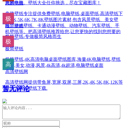
您的电脑。壁纸大全任你挑选，尽在宝藏图库！
典雅壁纸
典雅壁纸专注提供免费壁纸,电脑壁纸,桌面壁纸,高清壁纸下
载,4K,5K,6K,7K,8K壁纸图片素材,包含风景壁纸、美女壁
纸、游戏壁纸、卡通动漫壁纸、动物壁纸、汽车壁纸、手
极简壁纸
机壁纸等。把高清壁纸推荐给您,让您更快的找到您想要的
极简壁纸-专做极简风格而生
壁纸。
极简壁纸
极简壁纸,4K高清电脑桌面壁纸图库,海量4K电脑壁纸,壁纸
网站,美女,动漫,风景,4k高清,4k超清,电脑壁纸桌面
高清壁纸网
高清壁纸网提供带鱼屏,宽屏,双屏,三屏,2K,4K,5K,8K,12K等
暂无评论
超清无水印壁纸下载.