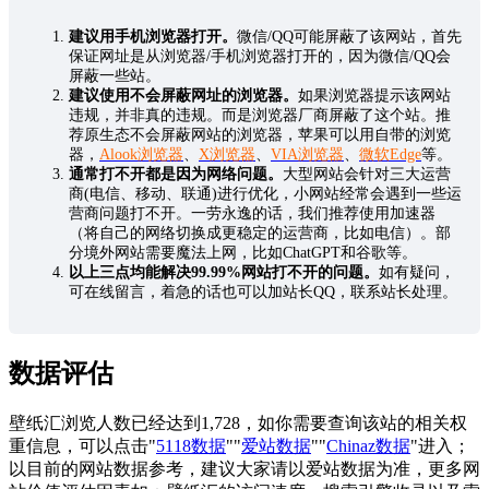
建议用手机浏览器打开。
微信/QQ可能屏蔽了该网站，首先
保证网址是从浏览器/手机浏览器打开的，因为微信/QQ会
屏蔽一些站。
建议使用不会屏蔽网址的浏览器。
如果浏览器提示该网站
违规，并非真的违规。而是浏览器厂商屏蔽了这个站。推
荐原生态不会屏蔽网站的浏览器，苹果可以用自带的浏览
器，
Alook浏览器
、
X浏览器
、
VIA浏览器
、
微软Edge
等。
通常打不开都是因为网络问题。
大型网站会针对三大运营
商(电信、移动、联通)进行优化，小网站经常会遇到一些运
营商问题打不开。一劳永逸的话，我们推荐使用加速器
（将自己的网络切换成更稳定的运营商，比如电信）。部
分境外网站需要魔法上网，比如ChatGPT和谷歌等。
以上三点均能解决99.99%网站打不开的问题。
如有疑问，
可在线留言，着急的话也可以加站长QQ，联系站长处理。
数据评估
壁纸汇浏览人数已经达到1,728，如你需要查询该站的相关权
重信息，可以点击"
5118数据
""
爱站数据
""
Chinaz数据
"进入；
以目前的网站数据参考，建议大家请以爱站数据为准，更多网