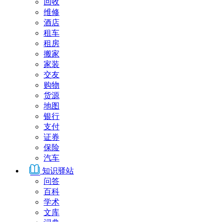
回收
维修
酒店
租车
租房
搬家
家装
交友
购物
货源
地图
银行
支付
证券
保险
汽车
知识驿站
问答
百科
学术
文库