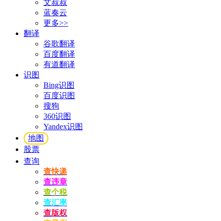
文叔叔
蓝奏云
更多>>
翻译
谷歌翻译
百度翻译
有道翻译
识图
Bing识图
百度识图
搜狗
360识图
Yandex识图
地图
股票
查询
查快递
查违章
查个税
查汇率
查版权